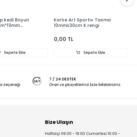
Sp.kedi Boyun
Karlıe Art Sportıv Tasma
B
cm*10mm
10mmx30cm K.rengi
T
0,00 TL
0
Sepete Ekle
Sepete Ekle
7 / 24 DESTEK
a seçeneği
Öneri ve şikayetlerinizi bize iletebilirsiniz.
Bize Ulaşın
Haftaiçi 09:00 - 19:00 Cumartesi 10:00 -