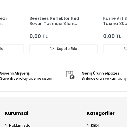
edi
Beeztees Reflektör Kedi
Karlıe Art 
m
Boyun Tasması 31cm
Tasma 30
Kırmızı
Turuncu
0,00 TL
0,00 TL
le
Sepete Ekle
Güvenli Alışveriş
Geniş Ürün Yelpazesi
Güvenli ve kolay ödeme sistemi
Binlerce ürün ve kampany
Kurumsal
Kategoriler
Hakkımızda
KEDİ