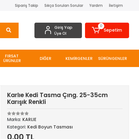
Sipariş Takip
Sıkça Sorulan Sorular
Yardım
İletişim
0
Giriş Yap
Sepetim
Üye Ol
FIRSAT
DİĞER
KEMİRGENLER
SÜRÜNGENLER
ÜRÜNLER
Karlıe Kedi Tasma Çıng. 25-35cm
Karışık Renkli
Marka:
KARLIE
Kategori:
Kedi Boyun Tasması
0,00 TL