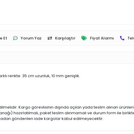
e Et
Yorum Yaz
Karşılaştır
Fiyat Alarmı
Tel
farklı renkte. 35 cm uzunluk, 10 mm genişlik.
dilmelidir. Kargo görevlisinin dışında açılan yada teslim alınan ürünle
ğı) hazırlatılmalı, paket teslim alınmamalı ve durum form ile birlikte
 olmadan gönderilen iade kargolar kabul edilmeyecektir.