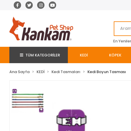
En Yenile
TÜM KATEGORİLER
KEDİ
KÖPEK
Ana Sayfa
KEDİ
Kedi Tasmaları
Kedi Boyun Tasması