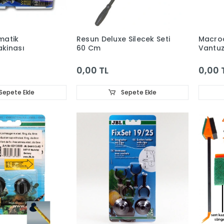
matik
Resun Deluxe Silecek Seti
Macro
kinası
60 Cm
Vantuz
0,00 TL
0,00 
Sepete Ekle
Sepete Ekle