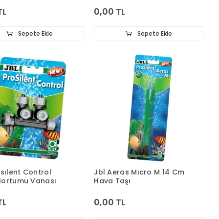
TL
0,00 TL
Sepete Ekle
Sepete Ekle
osılent Control
Jbl Aeras Mıcro M 14 Cm
Hortumu Vanası
Hava Taşı
TL
0,00 TL