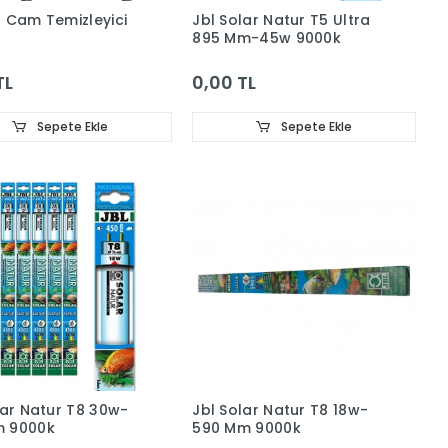
 Cam Temizleyici
Jbl Solar Natur T5 Ultra
895 Mm-45w 9000k
TL
0,00 TL
Sepete Ekle
Sepete Ekle
lar Natur T8 30w-
Jbl Solar Natur T8 18w-
 9000k
590 Mm 9000k