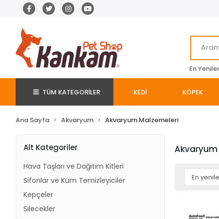
En Yenile
TÜM KATEGORİLER
KEDİ
KÖPEK
Ana Sayfa
Akvaryum
Akvaryum Malzemeleri
Alt Kategoriler
Akvaryum 
Hava Taşları ve Dağıtım Kitleri
Sifonlar ve Kum Temizleyiciler
Kepçeler
Silecekler