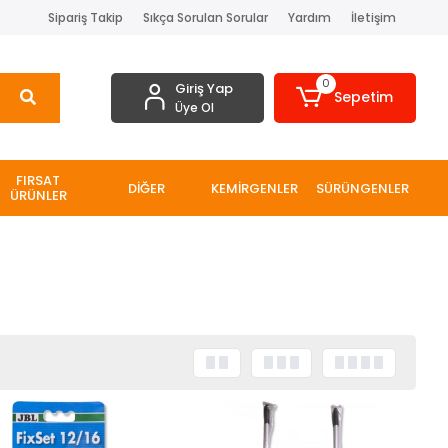
Sipariş Takip
Sıkça Sorulan Sorular
Yardım
İletişim
0
Giriş Yap
Sepetim
Üye Ol
FIRSAT
DİĞER
KEMİRGENLER
SÜRÜNGENLER
ÜRÜNLER