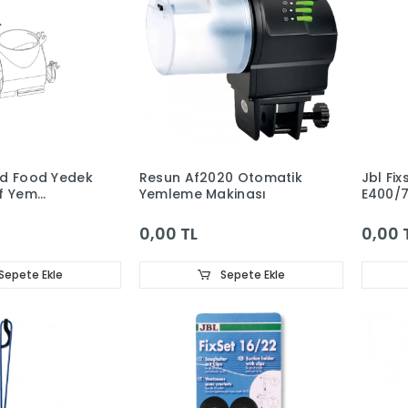
od Food Yedek
Resun Af2020 Otomatik
Jbl Fix
f Yem
Yemleme Makinası
E400/7
0,00 TL
0,00 
Sepete Ekle
Sepete Ekle