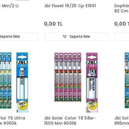
6 Mm/2 Li
Jbl Fixset 19/25 Cp E1901
Dophin
82 Cm
0,00 TL
0,00 
Sepete Ekle
Sepete Ekle
tur T5 Ultra
Jbl Solar Color T8 58w-
Jbl So
w 9000k
1500 Mm 9000k
895mm