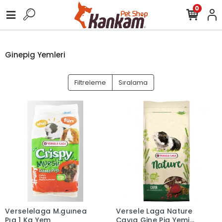
0
Ginepig Yemleri
Filtreleme
Sıralama
Verselelaga M.guınea
Versele Laga Nature
Pıg 1 Kg Yem
Cavıa Gine Pig Yemi