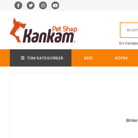
En Yenile
TÜM KATEGORİLER
KEDİ
KÖPEK
Binle