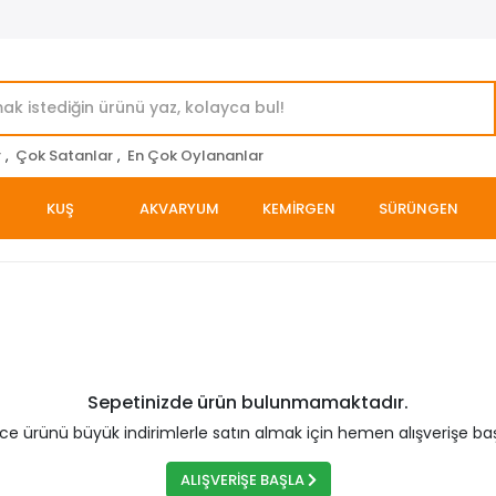
r
,
Çok Satanlar
,
En Çok Oylananlar
KUŞ
AKVARYUM
KEMİRGEN
SÜRÜNGEN
Sepetinizde ürün bulunmamaktadır.
rce ürünü büyük indirimlerle satın almak için hemen alışverişe baş
ALIŞVERİŞE BAŞLA