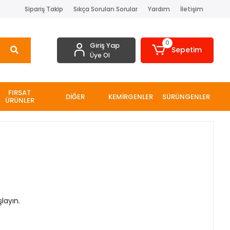
Sipariş Takip
Sıkça Sorulan Sorular
Yardım
İletişim
0
Giriş Yap
Sepetim
Üye Ol
FIRSAT
DİĞER
KEMİRGENLER
SÜRÜNGENLER
ÜRÜNLER
layın.