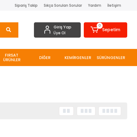
Sipariş Takip
Sıkça Sorulan Sorular
Yardım
İletişim
0
Giriş Yap
Sepetim
Üye Ol
FIRSAT
DİĞER
KEMİRGENLER
SÜRÜNGENLER
ÜRÜNLER