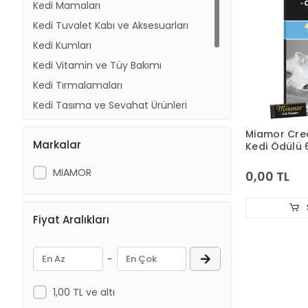
Kedi Mamaları
Kedi Tuvalet Kabı ve Aksesuarları
Kedi Kumları
Kedi Vitamin ve Tüy Bakımı
Kedi Tırmalamaları
Kedi Taşıma ve Seyahat Ürünleri
Kedi Ödülleri
Miamor Cre
Markalar
Kedi Mama ve Su Kapları
Kedi Ödülü 
Kedi Evleri
MIAMOR
0,00 TL
Kedi Yatakları
Fiyat Aralıkları
-
1,00 TL ve altı