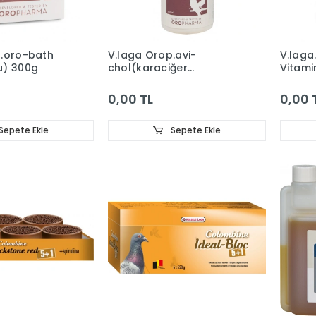
p.oro-bath
V.laga Orop.avi-
V.laga
u) 300g
chol(karaciğer
Vitami
Sağ.koruyucu)250ml
0,00 TL
0,00 
Sepete Ekle
Sepete Ekle