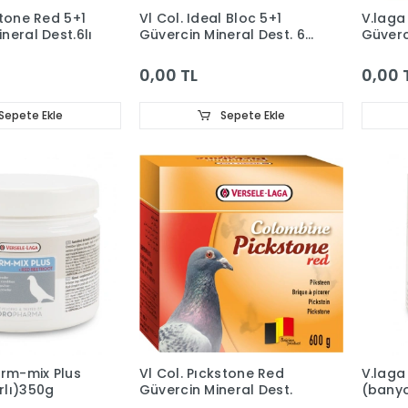
stone Red 5+1
Vl Col. Ideal Bloc 5+1
V.laga
neral Dest.6lı
Güvercin Mineral Dest. 6
Güverc
Lı
Karnit
0,00 TL
0,00 
Sepete Ekle
Sepete Ekle
orm-mix Plus
Vl Col. Pıckstone Red
V.laga
rlı)350g
Güvercin Mineral Dest.
(banyo