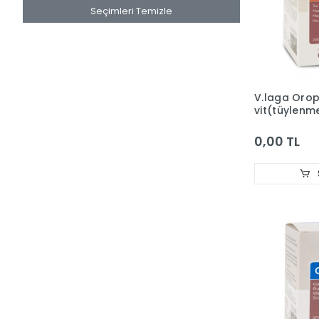
Seçimleri Temizle
V.laga Oro
vit(tüylenme
Vit.)200g
0,00 TL