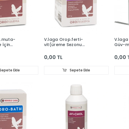
p.muta-
V.laga Orop.ferti-
V.laga
 İçin
vit(üreme Sezonu
Güv-mu
Vit).200g
Karş
0,00 TL
0,00 
Sepete Ekle
Sepete Ekle