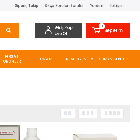
Sipariş Takip
Sıkça Sorulan Sorular
Yardım
İletişim
0
Giriş Yap
Sepetim
Üye Ol
FIRSAT
DİĞER
KEMİRGENLER
SÜRÜNGENLER
ÜRÜNLER