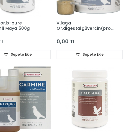
.or.b-pure
V.laga
nli Maya 500g
Or.digestalgüvercin(probiyotik
Bağ.düz)300g
TL
0,00 TL
Sepete Ekle
Sepete Ekle