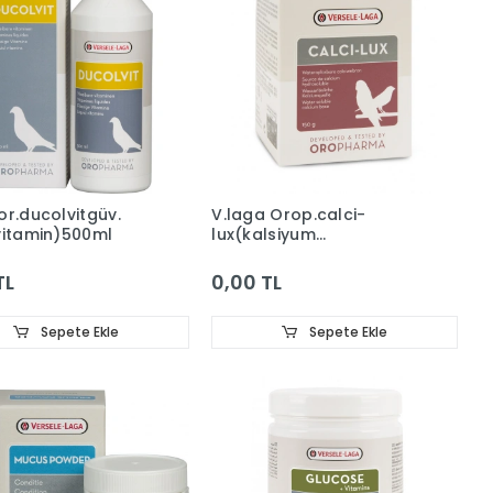
or.ducolvitgüv.
V.laga Orop.calci-
vitamin)500ml
lux(kalsiyum
Desteği)150g
TL
0,00 TL
Sepete Ekle
Sepete Ekle