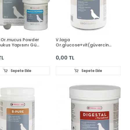
 Or.mucus Powder
V.laga
kus Yapısını Güç
Or.glucose+vit(güvercin
Vitamin Destek)400g
TL
0,00 TL
Sepete Ekle
Sepete Ekle