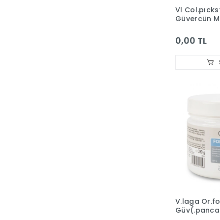
Vl Col.pıck
Güvercün Mi
0,00 TL
V.laga Or.f
Güv(.panca