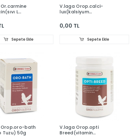
 Or.carmine
V.laga Orop.calci-
in(sıvı L
lux(kalsiyum
in)250 Ml
Desteği)500g
TL
0,00 TL
Sepete Ekle
Sepete Ekle
 Orop.oro-bath
V.laga Orop.opti
 Tuzu) 50g
Breed(vitamin
Karışımı)500g