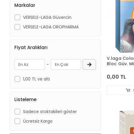
Markalar
VERSELE-LAGA Güvercin
VERSELE-LAGA OROPHARMA
Fiyat Aralıkları
V.laga Col
Bloc Güv. M
-
0,00 TL
1,00 TL ve altı
Listeleme
Sadece stoktakileri göster
Ücretsiz Kargo