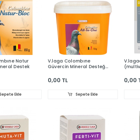
ombıne Natur
V.laga Colombıne
V.laga
ineral Destek
Güvercin Mineral Desteği
(multi
10 Kg
0,00 TL
0,00 
Sepete Ekle
Sepete Ekle