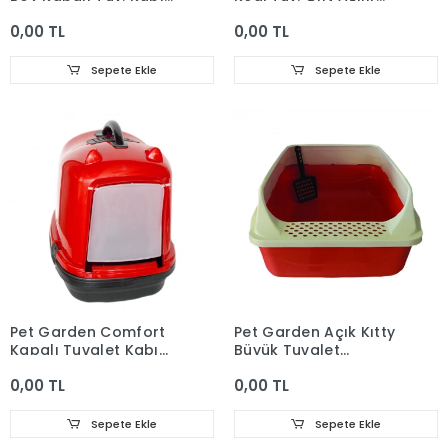
65*45*45,5h
37*48*42h
0,00 TL
0,00 TL
Sepete Ekle
Sepete Ekle
Pet Garden Comfort
Pet Garden Açık Kıtty
Kapalı Tuvalet Kabı
Büyük Tuvalet
49.5x40x50h
64*45*25 Cm
0,00 TL
0,00 TL
Sepete Ekle
Sepete Ekle