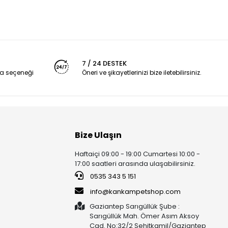
7 / 24 DESTEK
a seçeneği
Öneri ve şikayetlerinizi bize iletebilirsiniz.
Bize Ulaşın
Haftaiçi 09:00 - 19:00 Cumartesi 10:00 -
17:00 saatleri arasında ulaşabilirsiniz.
0535 343 5 151
info@kankampetshop.com
Gaziantep Sarıgüllük Şube :
Sarıgüllük Mah. Ömer Asım Aksoy
Cad. No:32/2 Şehitkamil/Gaziantep