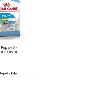
 Puppy X-
 Irk Yavru
sı 1.5 KG
Sepete Ekle