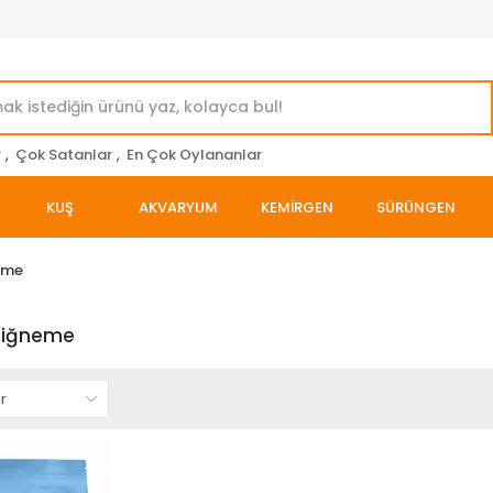
r
,
Çok Satanlar
,
En Çok Oylananlar
KUŞ
AKVARYUM
KEMİRGEN
SÜRÜNGEN
eme
iğneme