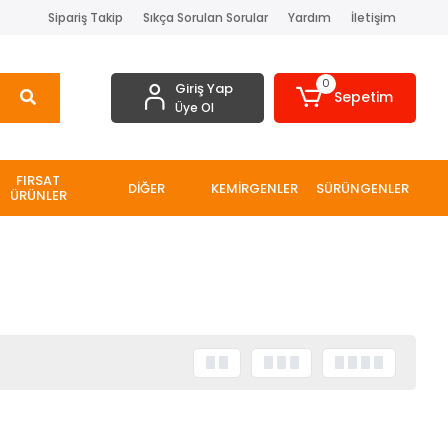
Sipariş Takip
Sıkça Sorulan Sorular
Yardım
İletişim
0
Giriş Yap
Sepetim
Üye Ol
FIRSAT
DİĞER
KEMİRGENLER
SÜRÜNGENLER
ÜRÜNLER