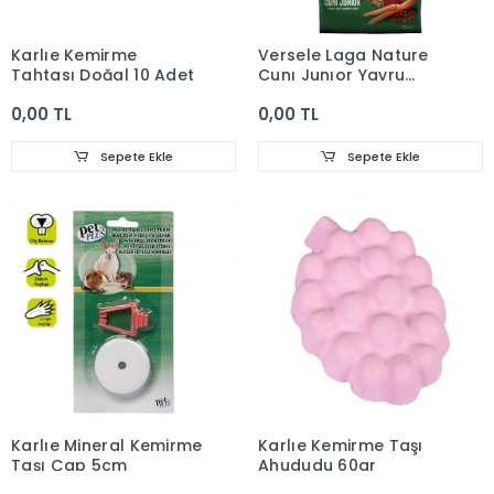
Karlıe Kemirme
Versele Laga Nature
Tahtası Doğal 10 Adet
Cunı Junıor Yavru
Tavş. 700g
0,00 TL
0,00 TL
Sepete Ekle
Sepete Ekle
Karlıe Mineral Kemirme
Karlıe Kemirme Taşı
Taşı Çap 5cm
Ahududu 60gr