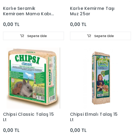
Karlıe Seramik
Karlıe Kemirme Taşı
Kemirgen Mama Kabı
Muz 25gr
100ml
0,00 TL
0,00 TL
Sepete Ekle
Sepete Ekle
Chipsi Classic Talaş 15
Chipsi Elmalı Talaş 15
Lt
Lt
0,00 TL
0,00 TL