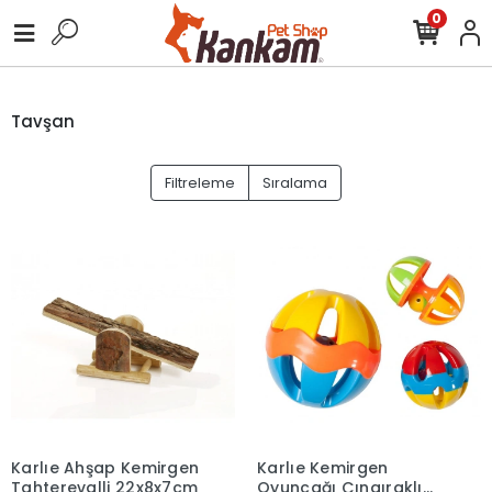
0
Tavşan
Filtreleme
Sıralama
Karlıe Ahşap Kemirgen
Karlıe Kemirgen
Tahterevalli 22x8x7cm
Oyuncağı Çıngıraklı