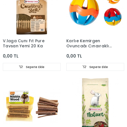
V.laga Cunı Fıt Pure
Karlıe Kemirgen
Tavşan Yemi 20 Kg
Oyuncağı Çıngıraklı
Top 7,5cm
0,00 TL
0,00 TL
Sepete Ekle
Sepete Ekle