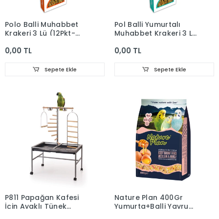
Polo Balli Muhabbet
Pol Balli Yumurtalı
Krakeri 3 Lü (12Pkt-
Muhabbet Krakeri 3 Lü
72Koli)
(12Pkt-7
0,00 TL
0,00 TL
Sepete Ekle
Sepete Ekle
P811 Papağan Kafesi
Nature Plan 400Gr
İçin Ayaklı Tünek
Yumurta+Balli Yavru
58X130
Muhabbet Yemi(18)