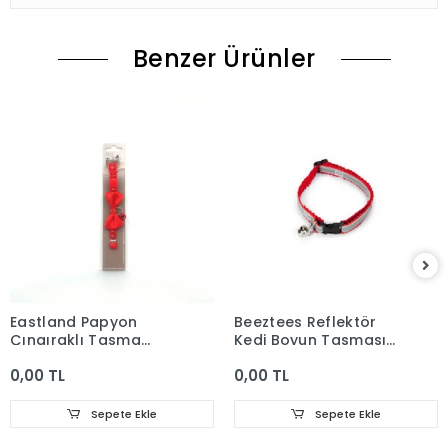
Benzer Ürünler
Eastland Papyon
Beeztees Reflektör
Çıngıraklı Tasma
Kedi Boyun Tasması
Kırmızı 10mm*30cm
31cm Kırmızı
0,00 TL
0,00 TL
Sepete Ekle
Sepete Ekle