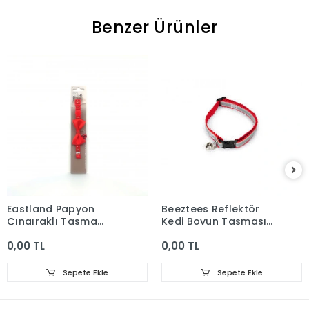
Benzer Ürünler
Eastland Papyon
Beeztees Reflektör
Çıngıraklı Tasma
Kedi Boyun Tasması
Kırmızı 10mm*30cm
31cm Kırmızı
0,00 TL
0,00 TL
Sepete Ekle
Sepete Ekle