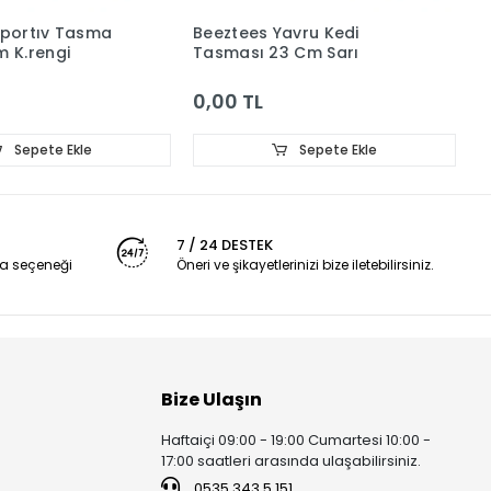
 Sportıv Tasma
Beeztees Yavru Kedi
K
 K.rengi
Tasması 23 Cm Sarı
Ü
0,00 TL
0
Sepete Ekle
Sepete Ekle
7 / 24 DESTEK
a seçeneği
Öneri ve şikayetlerinizi bize iletebilirsiniz.
Bize Ulaşın
Haftaiçi 09:00 - 19:00 Cumartesi 10:00 -
17:00 saatleri arasında ulaşabilirsiniz.
0535 343 5 151