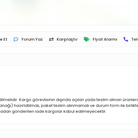
e Et
Yorum Yaz
Karşılaştır
Fiyat Alarmı
Tel
dilmelidir. Kargo görevlisinin dışında açılan yada teslim alınan ürünle
ğı) hazırlatılmalı, paket teslim alınmamalı ve durum form ile birlikte
 olmadan gönderilen iade kargolar kabul edilmeyecektir.