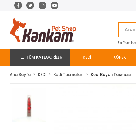
En Yenile
TÜM KATEGORİLER
KEDİ
KÖPEK
Ana Sayfa
KEDİ
Kedi Tasmaları
Kedi Boyun Tasması