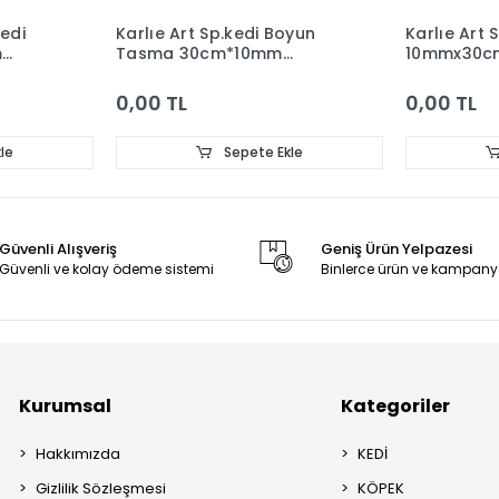
edi
Karlıe Art Sp.kedi Boyun
Karlıe Art
m
Tasma 30cm*10mm
10mmx30cm
Turuncu
0,00 TL
0,00 TL
le
Sepete Ekle
Güvenli Alışveriş
Geniş Ürün Yelpazesi
Güvenli ve kolay ödeme sistemi
Binlerce ürün ve kampany
Kurumsal
Kategoriler
Hakkımızda
KEDİ
Gizlilik Sözleşmesi
KÖPEK