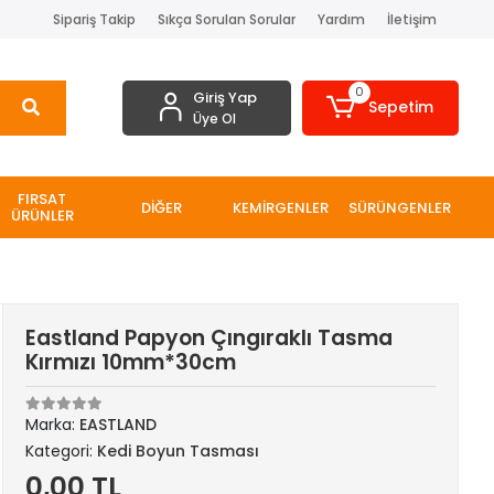
Sipariş Takip
Sıkça Sorulan Sorular
Yardım
İletişim
0
Giriş Yap
Sepetim
Üye Ol
FIRSAT
DİĞER
KEMİRGENLER
SÜRÜNGENLER
ÜRÜNLER
Eastland Papyon Çıngıraklı Tasma
Kırmızı 10mm*30cm
Marka:
EASTLAND
Kategori:
Kedi Boyun Tasması
0,00 TL