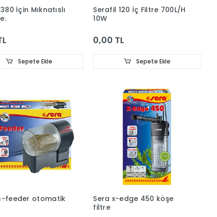
 380 İçin Mıknatıslı
Serafil 120 İç Filtre 700L/H
e.
10W
TL
0,00 TL
Sepete Ekle
Sepete Ekle
s-feeder otomatik
Sera x-edge 450 köşe
filtre