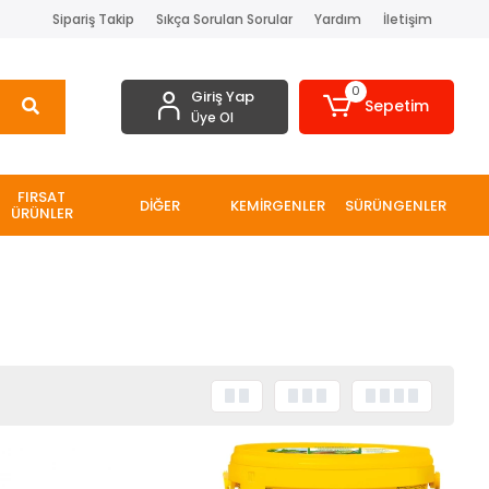
Sipariş Takip
Sıkça Sorulan Sorular
Yardım
İletişim
0
Giriş Yap
Sepetim
Üye Ol
FIRSAT
DİĞER
KEMİRGENLER
SÜRÜNGENLER
ÜRÜNLER