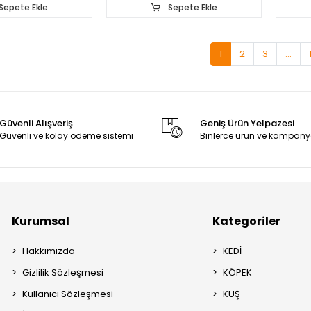
Sepete Ekle
Sepete Ekle
1
2
3
...
Güvenli Alışveriş
Geniş Ürün Yelpazesi
Güvenli ve kolay ödeme sistemi
Binlerce ürün ve kampany
Kurumsal
Kategoriler
Hakkımızda
KEDİ
Gizlilik Sözleşmesi
KÖPEK
Kullanıcı Sözleşmesi
KUŞ