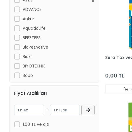
ADVANCE
Ankur
AquaticLife
BEEZTEES
BioPetActive
Bioxi
Sera Toxive
BİYOTEKNİK
0,00 TL
Bobo
Cat Chefs
Fiyat Aralıkları
Chicos
CROCUS
-
DANSOR
DAYANG
1,00 TL ve altı
Dog Chefs