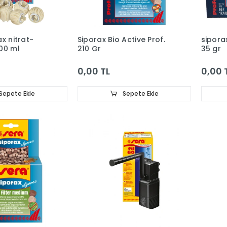
x nitrat-
Siporax Bio Active Prof.
sipora
00 ml
210 Gr
35 gr
0,00 TL
0,00 
Sepete Ekle
Sepete Ekle