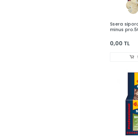
Hagen Fluval
Hagen Habitral
Ssera sipora
Hagen LivingWord
minus pro.5
Hagen Marina
0,00 TL
Hagen Vision
Haqos
Hopar
IrakPlastik
İsta
JBL
Jebo
JET
JRS
KARLIE