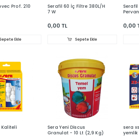
vec Prof. 210
Serafil 60 İç Filtre 380L/H
Serafil
7 W
Pervan
0,00 TL
0,00 
Sepete Ekle
Sepete Ekle
Kaliteli
Sera Yeni Discus
sera x
Granulat - 10 Lt (2,9 Kg)
yemlik