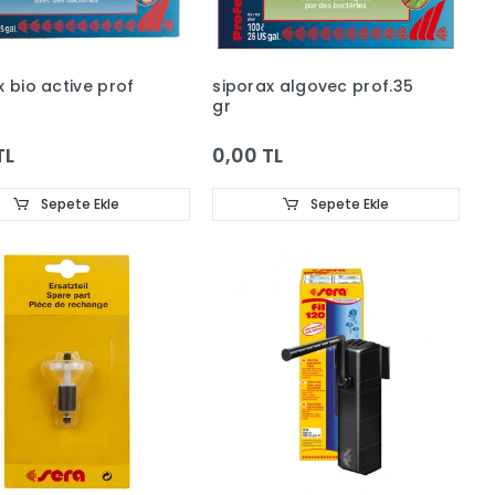
x bio active prof
siporax algovec prof.35
gr
TL
0,00 TL
Sepete Ekle
Sepete Ekle