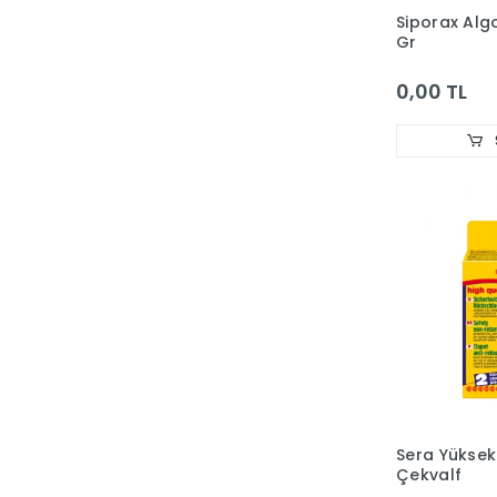
Siporax Algo
KİNG
Gr
Kudi
0,00 TL
KW ZONE
LE CHARME
Lino
Loofah
MACROAQUA
MaxDesign
MIAMOR
MINJIANG
MOSER
MP BERGAMO
Sera Yüksek 
MYSTIC
Çekvalf
NATURAL TRAINER