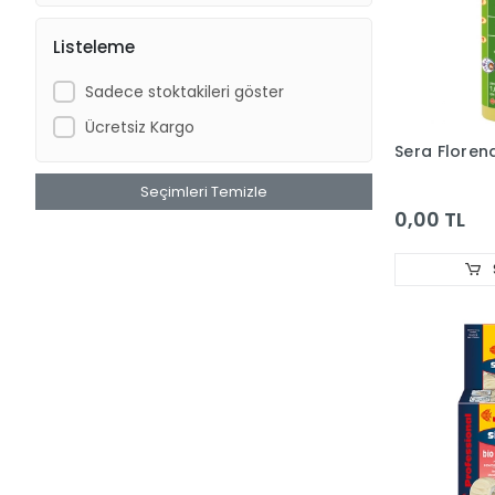
DOPHİN
Listeleme
Dr.Heigel
Sadece stoktakileri göster
DünyaPet
Ücretsiz Kargo
EASTLAND
Sera Floren
EJET
Seçimleri Temizle
EzyDog
0,00 TL
G & B
GARDEN MIX
GARDEN MIX BENTONIT
Hagen Aquaclear
Hagen Catit
Hagen Dogit
Hagen Elite
Hagen ExoTerra