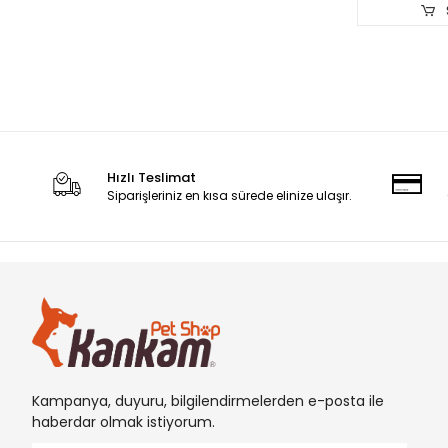
RINTI
Royal Canin
RSElektrik
Sanlian
Sera
Hızlı Teslimat
SGROOM
Siparişleriniz en kısa sürede elinize ulaşır.
SmartLeash
SOLINGEN
Strong
SunSun
Swastic
TOEX
Kampanya, duyuru, bilgilendirmelerden e-posta ile
TOMMY
haberdar olmak istiyorum.
UNISTAR