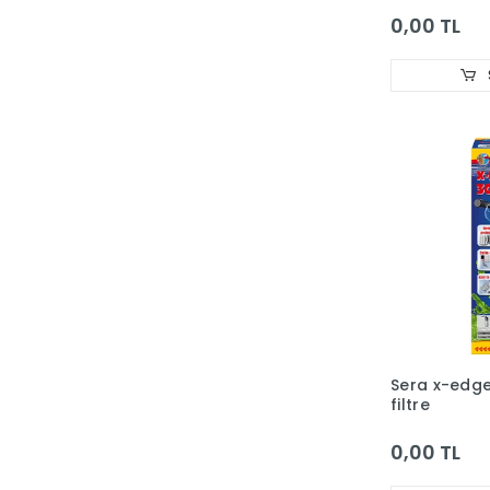
0,00 TL
Nature Plan
NATURES VARIETY
NefesPet
Pawise
PERCELL
PET GARDEN
PetLove
PETS FAMILY
PetStyle
Polo
QHPet
Sera x-edge
filtre
Quik
0,00 TL
REGENT
RESUN