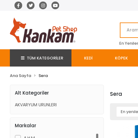
En Yenile
TÜM KATEGORİLER
KEDİ
KÖPEK
Ana Sayfa
Sera
Alt Kategoriler
Sera
AKVARYUM URUNLERI
Markalar
A.H.M