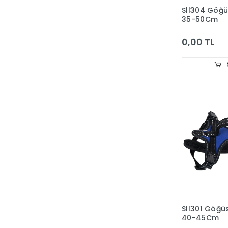
Sll304 Göğ
KİNG
35-50Cm
Kudi
0,00 TL
KW ZONE
LE CHARME
Lino
Loofah
MACROAQUA
MaxDesign
MIAMOR
MINJIANG
MOSER
MP BERGAMO
Sll301 Göğü
MYSTIC
40-45Cm
NATURAL TRAINER