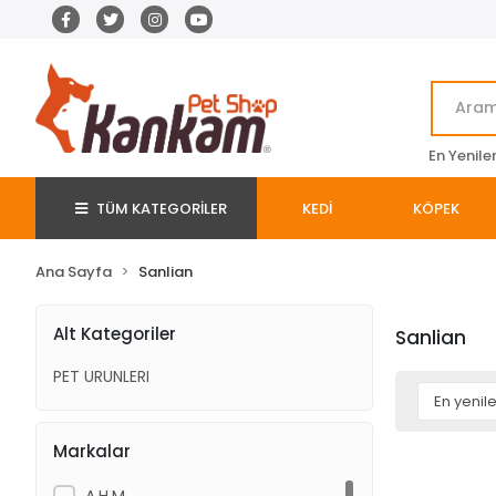
En Yenile
TÜM KATEGORİLER
KEDİ
KÖPEK
Ana Sayfa
Sanlian
Alt Kategoriler
Sanlian
PET URUNLERI
Markalar
A.H.M