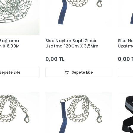
 Bağlama
Slsc Naylon Saplı Zincir
Slsc Na
m X 6,00M
Uzatma 120Cm X 3,5Mm
Uzatm
0,00 TL
0,00 
Sepete Ekle
Sepete Ekle