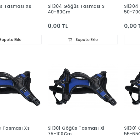
üs Tasması Xs
Sll304 Göğüs Tasması S
Sll304
40-60Cm
50-70
0,00 TL
0,00 
Sepete Ekle
Sepete Ekle
s Tasması Xs
Sll301 Göğüs Tasması Xl
Sll301
75-100Cm
55-65