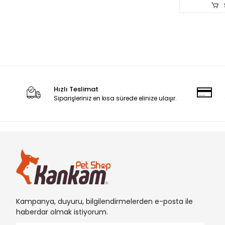
RINTI
Royal Canin
RSElektrik
Sanlian
Sera
Hızlı Teslimat
SGROOM
Siparişleriniz en kısa sürede elinize ulaşır.
SmartLeash
SOLINGEN
Strong
SunSun
Swastic
TOEX
Kampanya, duyuru, bilgilendirmelerden e-posta ile
TOMMY
haberdar olmak istiyorum.
UNISTAR