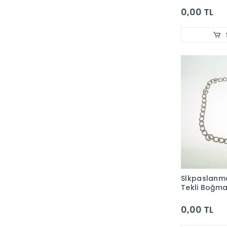
0,00 TL
Nature Plan
NATURES VARIETY
NefesPet
Pawise
PERCELL
PET GARDEN
PetLove
PETS FAMILY
PetStyle
Polo
QHPet
Slkpaslanma
Tekli Boğm
Quik
2.5Mm*
0,00 TL
REGENT
RESUN