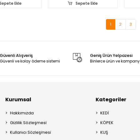
Sepete Ekle
Sepete Ekle
1
2
3
Güvenli Alışveriş
Geniş Ürün Yelpazesi
Güvenli ve kolay ödeme sistemi
Binlerce ürün ve kampany
Kurumsal
Kategoriler
Hakkımızda
KEDİ
Gizlilik Sözleşmesi
KÖPEK
Kullanıcı Sözleşmesi
KUŞ