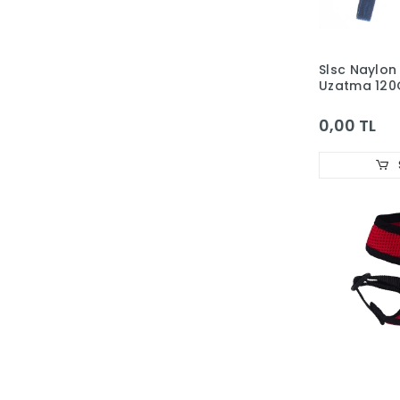
Hagen Fluval
Hagen Habitral
Slsc Naylon 
Hagen LivingWord
Uzatma 120
Hagen Marina
0,00 TL
Hagen Vision
Haqos
Hopar
IrakPlastik
İsta
JBL
Jebo
JET
JRS
KARLIE