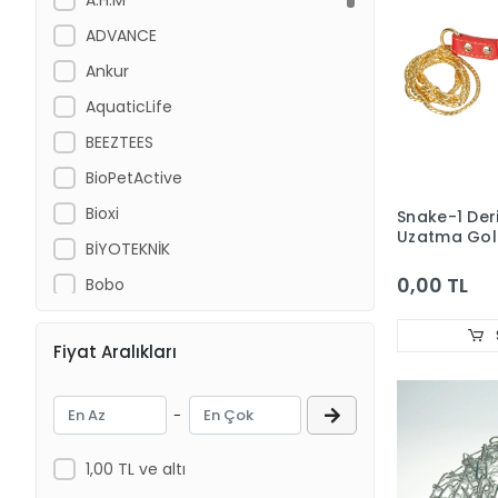
ADVANCE
Ankur
AquaticLife
BEEZTEES
BioPetActive
Bioxi
Snake-1 Deri
Uzatma Gol
BİYOTEKNİK
4,0M
0,00 TL
Bobo
Cat Chefs
Fiyat Aralıkları
Chicos
CROCUS
-
DANSOR
DAYANG
1,00 TL ve altı
Dog Chefs