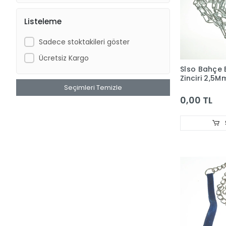
DOPHİN
Listeleme
Dr.Heigel
Sadece stoktakileri göster
DünyaPet
Ücretsiz Kargo
EASTLAND
Slso Bahçe
Zinciri 2,5M
EJET
Seçimleri Temizle
EzyDog
0,00 TL
G & B
GARDEN MIX
GARDEN MIX BENTONIT
Hagen Aquaclear
Hagen Catit
Hagen Dogit
Hagen Elite
Hagen ExoTerra