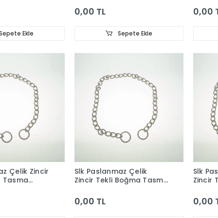
0,00 TL
0,00 
Sepete Ekle
Sepete Ekle
z Çelik Zincir
Slk Paslanmaz Çelik
Slk Pa
a Tasma
Zincir Tekli Boğma Tasma
Zincir
4.0Mm
3.5Mm
0,00 TL
0,00 