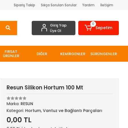
Sipariş Takip
Sıkça Sorulan Sorular
Yardım
İletişim
0
Giriş Yap
Sepetim
Üye Ol
FIRSAT
DİĞER
KEMİRGENLER
SÜRÜNGENLER
ÜRÜNLER
Resun Silikon Hortum 100 Mt
Marka:
RESUN
Kategori:
Hortum, Vantuz ve Bağlantı Parçaları
0,00 TL