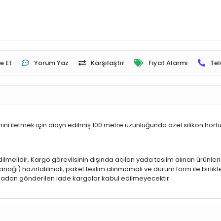
e Et
Yorum Yaz
Karşılaştır
Fiyat Alarmı
Tel
nı iletmek için diayn edilmiş 100 metre uzunluğunda özel silikon hort
dilmelidir. Kargo görevlisinin dışında açılan yada teslim alınan ürünle
ğı) hazırlatılmalı, paket teslim alınmamalı ve durum form ile birlikte
 olmadan gönderilen iade kargolar kabul edilmeyecektir.