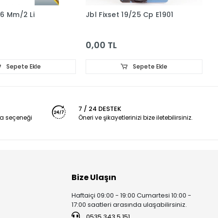
 6 Mm/2 Li
Jbl Fixset 19/25 Cp E1901
J
0,00 TL
0
Sepete Ekle
Sepete Ekle
7 / 24 DESTEK
a seçeneği
Öneri ve şikayetlerinizi bize iletebilirsiniz.
Bize Ulaşın
Haftaiçi 09:00 - 19:00 Cumartesi 10:00 -
17:00 saatleri arasında ulaşabilirsiniz.
0535 343 5 151