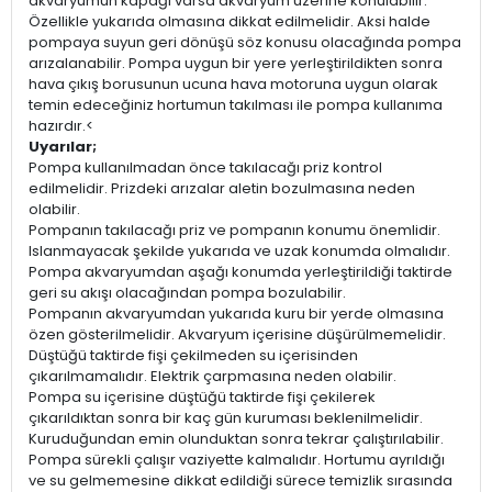
akvaryumun kapağı varsa akvaryum üzerine konulabilir.
Özellikle yukarıda olmasına dikkat edilmelidir. Aksi halde
pompaya suyun geri dönüşü söz konusu olacağında pompa
arızalanabilir. Pompa uygun bir yere yerleştirildikten sonra
hava çıkış borusunun ucuna hava motoruna uygun olarak
temin edeceğiniz hortumun takılması ile pompa kullanıma
hazırdır.<
Uyarılar;
Pompa kullanılmadan önce takılacağı priz kontrol
edilmelidir. Prizdeki arızalar aletin bozulmasına neden
olabilir.
Pompanın takılacağı priz ve pompanın konumu önemlidir.
Islanmayacak şekilde yukarıda ve uzak konumda olmalıdır.
Pompa akvaryumdan aşağı konumda yerleştirildiği taktirde
geri su akışı olacağından pompa bozulabilir.
Pompanın akvaryumdan yukarıda kuru bir yerde olmasına
özen gösterilmelidir. Akvaryum içerisine düşürülmemelidir.
Düştüğü taktirde fişi çekilmeden su içerisinden
çıkarılmamalıdır. Elektrik çarpmasına neden olabilir.
Pompa su içerisine düştüğü taktirde fişi çekilerek
çıkarıldıktan sonra bir kaç gün kuruması beklenilmelidir.
Kuruduğundan emin olunduktan sonra tekrar çalıştırılabilir.
Pompa sürekli çalışır vaziyette kalmalıdır. Hortumu ayrıldığı
ve su gelmemesine dikkat edildiği sürece temizlik sırasında