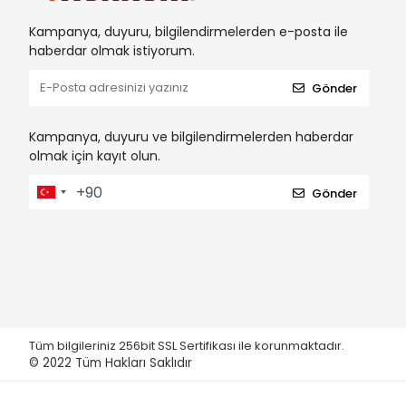
Nature Plan
Kampanya, duyuru, bilgilendirmelerden e-posta ile
haberdar olmak istiyorum.
NATURES VARIETY
NefesPet
Gönder
Pawise
Kampanya, duyuru ve bilgilendirmelerden haberdar
PERCELL
olmak için kayıt olun.
PET GARDEN
Gönder
PetLove
PETS FAMILY
PetStyle
Polo
QHPet
Tüm bilgileriniz 256bit SSL Sertifikası ile korunmaktadır.
Quik
© 2022
Tüm Hakları Saklıdır
REGENT
RESUN