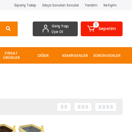
Sipariş Takip
Sıkça Sorulan Sorular
Yardım
İletişim
0
Giriş Yap
Sepetim
Üye Ol
FIRSAT
DİĞER
KEMİRGENLER
SÜRÜNGENLER
ÜRÜNLER