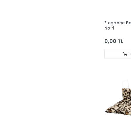
Hagen Fluval
Hagen Habitral
Elegance B
Hagen LivingWord
No:4
Hagen Marina
0,00 TL
Hagen Vision
Haqos
Hopar
IrakPlastik
İsta
JBL
Jebo
JET
JRS
KARLIE