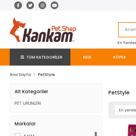
En Yenile
TÜM KATEGORİLER
KEDİ
KÖPEK
Ana Sayfa
PetStyle
Alt Kategoriler
PetStyle
PET URUNLERI
Markalar
A.H.M