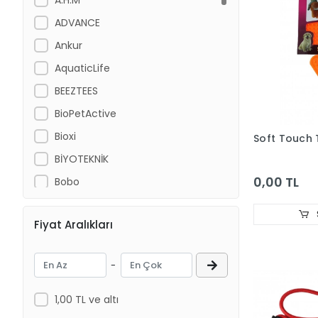
ADVANCE
Ankur
AquaticLife
BEEZTEES
BioPetActive
Bioxi
Soft Touch 
BİYOTEKNİK
0,00 TL
Bobo
Cat Chefs
Fiyat Aralıkları
Chicos
CROCUS
-
DANSOR
DAYANG
1,00 TL ve altı
Dog Chefs