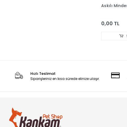
Askılı Minde
KİNG
Kudi
0,00 TL
KW ZONE
LE CHARME
Lino
Loofah
MACROAQUA
MaxDesign
Hızlı Teslimat
Siparişleriniz en kısa sürede elinize ulaşır.
MIAMOR
MINJIANG
MOSER
MP BERGAMO
MYSTIC
NATURAL TRAINER