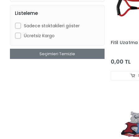
DOPHİN
Listeleme
Dr.Heigel
Sadece stoktakileri göster
DünyaPet
Ücretsiz Kargo
EASTLAND
Fitil Uzatm
EJET
Seçimleri Temizle
EzyDog
0,00 TL
G & B
GARDEN MIX
GARDEN MIX BENTONIT
Hagen Aquaclear
Hagen Catit
Hagen Dogit
Hagen Elite
Hagen ExoTerra