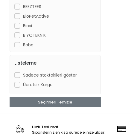
BEEZTEES
BioPetActive
Bioxi
BİYOTEKNİK
Bobo
Cat Chefs
Listeleme
Chicos
CROCUS
Sadece stoktakileri göster
DANSOR
Ücretsiz Kargo
DAYANG
Dog Chefs
Seçimleri Temizle
DOPHİN
Dr.Heigel
Hızlı Teslimat
DünyaPet
Siparişleriniz en kısa sürede elinize ulaşır.