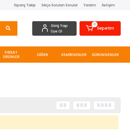
Sipariş Takip
Sıkça Sorulan Sorular
Yardım
İletişim
0
Giriş Yap
Sepetim
Üye Ol
FIRSAT
DİĞER
KEMİRGENLER
SÜRÜNGENLER
ÜRÜNLER