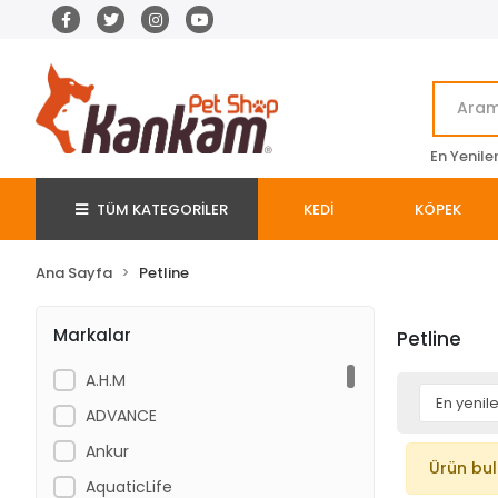
En Yenile
TÜM KATEGORİLER
KEDİ
KÖPEK
Ana Sayfa
Petline
Markalar
Petline
A.H.M
ADVANCE
Ankur
Ürün bu
AquaticLife