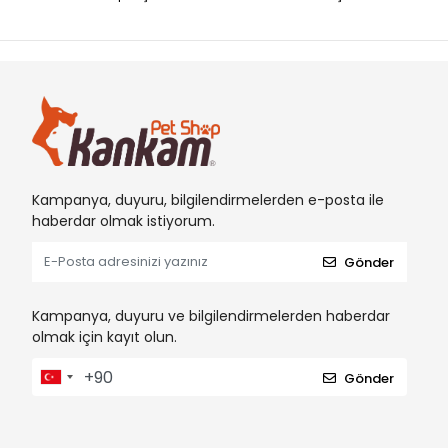
EASTLAND
EJET
EzyDog
G & B
GARDEN MIX
GARDEN MIX BENTONIT
Kampanya, duyuru, bilgilendirmelerden e-posta ile
Hagen Aquaclear
haberdar olmak istiyorum.
Hagen Catit
Gönder
Hagen Dogit
Hagen Elite
Kampanya, duyuru ve bilgilendirmelerden haberdar
olmak için kayıt olun.
Hagen ExoTerra
Hagen Fluval
Gönder
Hagen Habitral
Hagen LivingWord