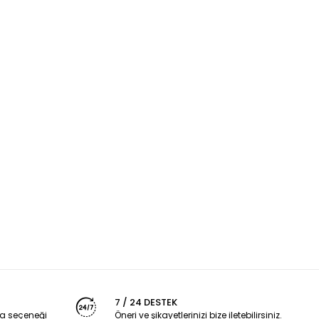
7 / 24 DESTEK
a seçeneği
Öneri ve şikayetlerinizi bize iletebilirsiniz.