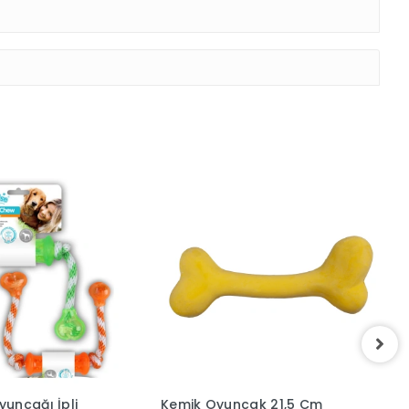
uncağı İpli
Kemik Oyuncak 21,5 Cm
D