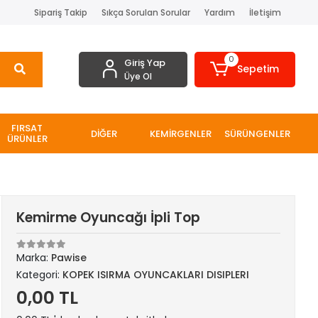
Sipariş Takip
Sıkça Sorulan Sorular
Yardım
İletişim
0
Giriş Yap
Sepetim
Üye Ol
FIRSAT
DİĞER
KEMİRGENLER
SÜRÜNGENLER
ÜRÜNLER
Kemirme Oyuncağı İpli Top
Marka:
Pawise
Kategori:
KOPEK ISIRMA OYUNCAKLARI DISIPLERI
0,00 TL