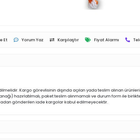
e Et
Yorum Yaz
Karşılaştır
Fiyat Alarmı
Tel
dilmelidir. Kargo görevlisinin dışında açılan yada teslim alınan ürünle
ğı) hazırlatılmalı, paket teslim alınmamalı ve durum form ile birlikte
 olmadan gönderilen iade kargolar kabul edilmeyecektir.