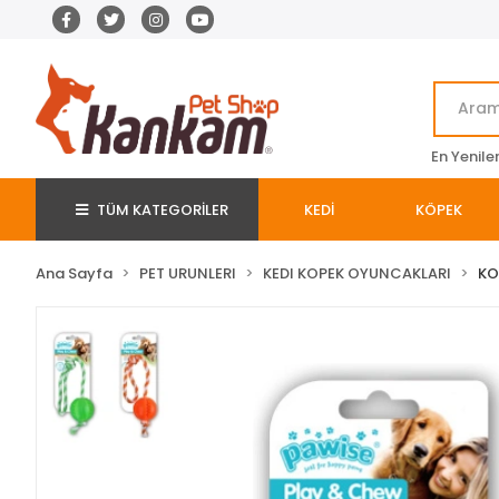
En Yenile
TÜM KATEGORİLER
KEDİ
KÖPEK
Ana Sayfa
PET URUNLERI
KEDI KOPEK OYUNCAKLARI
KO