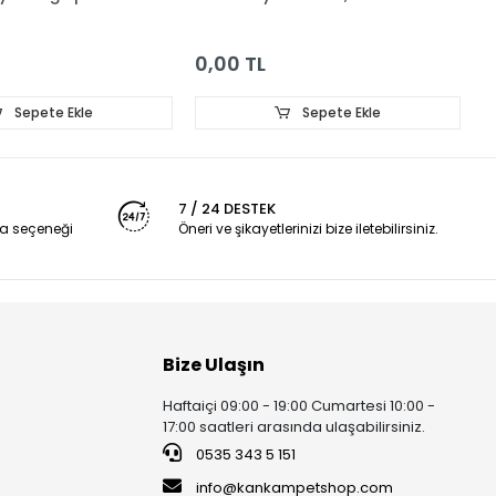
0,00 TL
0
Sepete Ekle
Sepete Ekle
7 / 24 DESTEK
a seçeneği
Öneri ve şikayetlerinizi bize iletebilirsiniz.
Bize Ulaşın
Haftaiçi 09:00 - 19:00 Cumartesi 10:00 -
17:00 saatleri arasında ulaşabilirsiniz.
0535 343 5 151
info@kankampetshop.com