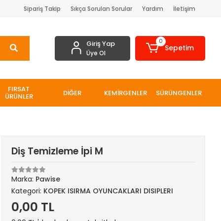
Sipariş Takip
Sıkça Sorulan Sorular
Yardım
İletişim
0
Giriş Yap
Sepetim
Üye Ol
FIRSAT
DİĞER
KEMİRGENLER
SÜRÜNGENLER
ÜRÜNLER
Diş Temizleme İpi M
Marka:
Pawise
Kategori:
KOPEK ISIRMA OYUNCAKLARI DISIPLERI
0,00 TL