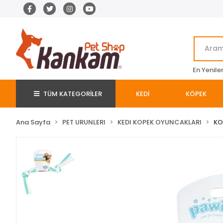
En Yenile
TÜM KATEGORİLER
KEDİ
KÖPEK
Ana Sayfa
PET URUNLERI
KEDI KOPEK OYUNCAKLARI
KO