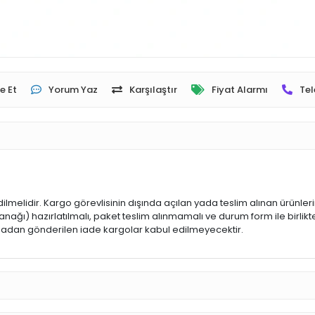
e Et
Yorum Yaz
Karşılaştır
Fiyat Alarmı
Tel
dilmelidir. Kargo görevlisinin dışında açılan yada teslim alınan ürünle
ğı) hazırlatılmalı, paket teslim alınmamalı ve durum form ile birlikte
 olmadan gönderilen iade kargolar kabul edilmeyecektir.