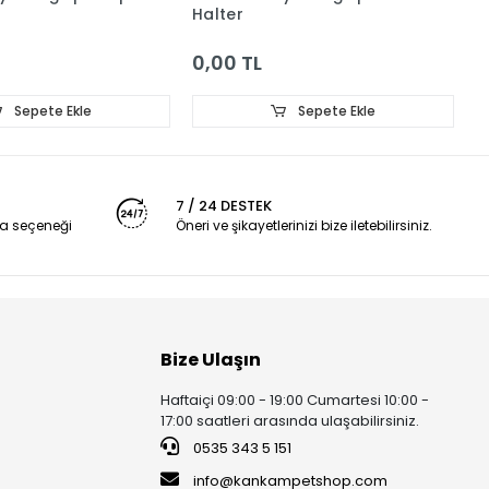
Halter
0,00 TL
0
Sepete Ekle
Sepete Ekle
7 / 24 DESTEK
a seçeneği
Öneri ve şikayetlerinizi bize iletebilirsiniz.
Bize Ulaşın
Haftaiçi 09:00 - 19:00 Cumartesi 10:00 -
17:00 saatleri arasında ulaşabilirsiniz.
0535 343 5 151
info@kankampetshop.com