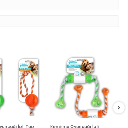
uncağı İpli Top
Kemirme Oyuncağı İpli
K