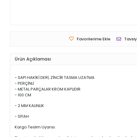
Favorilerime Ekle
Tavsiy
Ürün Açıklaması
- SAPI HAKİKİ DERİ, ZİNCİR TASMA UZATMA
- PERÇİNLİ
- METAL PARÇALAR KROM KAPLIDIR.
- 100 CM
- 2 MM KALINLIK
- SİYAH
Kargo Teslim Uyarısı: