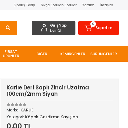
Sipariş Takip
Sıkça Sorulan Sorular
Yardım
İletişim
0
Giriş Yap
Sepetim
Üye Ol
FIRSAT
DİĞER
KEMİRGENLER
SÜRÜNGENLER
ÜRÜNLER
Karlıe Deri Saplı Zincir Uzatma
100cm/2mm Siyah
Marka:
KARLIE
Kategori:
Köpek Gezdirme Kayışları
0,00 TL