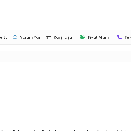
e Et
Yorum Yaz
Karşılaştır
Fiyat Alarmı
Tel