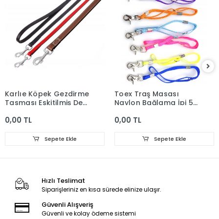
Karlıe Köpek Gezdirme
Toex Traş Masası
Tasması Eskitilmiş Deri
Naylon Bağlama İpi 51
100cm 14mm Siyah
Cm Karışık
0,00 TL
0,00 TL
Sepete Ekle
Sepete Ekle
Hızlı Teslimat
Siparişleriniz en kısa sürede elinize ulaşır.
Güvenli Alışveriş
Güvenli ve kolay ödeme sistemi