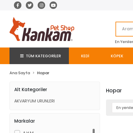
En Yenile
TÜM KATEGORİLER
KEDİ
KÖPEK
Ana Sayfa
Hopar
Alt Kategoriler
Hopar
AKVARYUM URUNLERI
Markalar
A.H.M