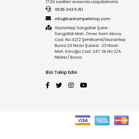
17:00 saatleri arasında ulaşabilirsiniz.
0535 343 5 151
info@kankampetshop.com
Gaziantep Sarıgüllük Şube :
Sarıgüllük Mah. Ömer Asım Aksoy
Cad. No:32/2 Şehitkamil/Gaziantep
Bursa 23 Nisan Şubesi : 23 Nisan
Mah. Köroğlu Cad. 247. Sk No:2/A
Nilüfer/ Bursa
Bizi Takip Edin