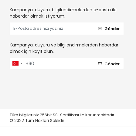
Hagen Fluval
Kampanya, duyuru, bilgilendirmelerden e-posta ile
haberdar olmak istiyorum.
Hagen Habitral
Gönder
Hagen LivingWord
Hagen Marina
Kampanya, duyuru ve bilgilendirmelerden haberdar
Hagen Vision
olmak için kayıt olun.
Haqos
Gönder
Hopar
IrakPlastik
İsta
JBL
Jebo
Tüm bilgileriniz 256bit SSL Sertifikası ile korunmaktadır.
JET
© 2022
Tüm Hakları Saklıdır
JRS
KARLIE