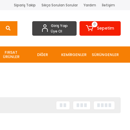
Sipariş Takip
Sıkça Sorulan Sorular
Yardım
İletişim
0
Giriş Yap
Sepetim
Üye Ol
FIRSAT
DİĞER
KEMİRGENLER
SÜRÜNGENLER
ÜRÜNLER