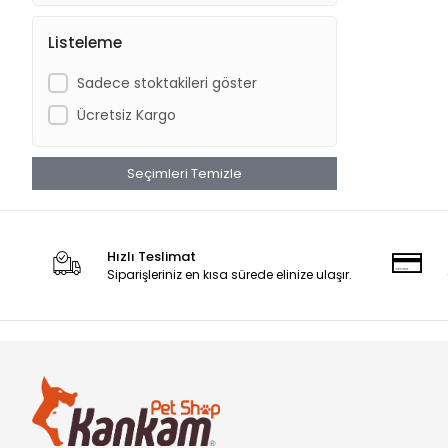
DOPHİN
Listeleme
Dr.Heigel
Sadece stoktakileri göster
DünyaPet
Ücretsiz Kargo
EASTLAND
EJET
Seçimleri Temizle
EzyDog
G & B
GARDEN MIX
Hızlı Teslimat
Siparişleriniz en kısa sürede elinize ulaşır.
GARDEN MIX BENTONIT
Hagen Aquaclear
Hagen Catit
Hagen Dogit
Hagen Elite
Hagen ExoTerra