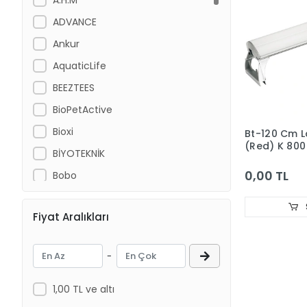
ADVANCE
Ankur
AquaticLife
BEEZTEES
BioPetActive
Bioxi
Bt-120 Cm 
(Red) K 800
BİYOTEKNİK
0,00 TL
Bobo
Cat Chefs
Fiyat Aralıkları
Chicos
CROCUS
-
DANSOR
DAYANG
1,00 TL ve altı
Dog Chefs