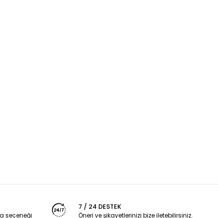
7 / 24 DESTEK
a seçeneği
Öneri ve şikayetlerinizi bize iletebilirsiniz.