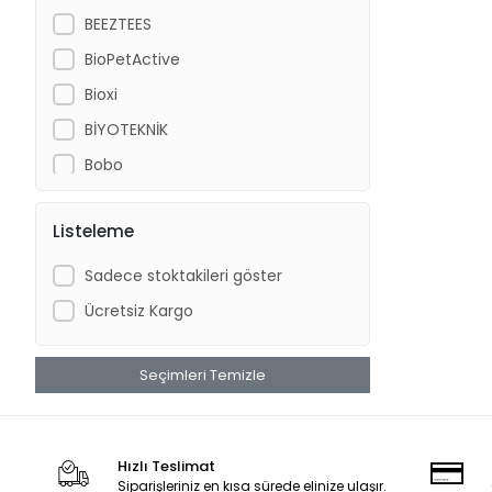
BEEZTEES
BioPetActive
Bioxi
BİYOTEKNİK
Bobo
Cat Chefs
Listeleme
Chicos
CROCUS
Sadece stoktakileri göster
DANSOR
Ücretsiz Kargo
DAYANG
Dog Chefs
Seçimleri Temizle
DOPHİN
Dr.Heigel
Hızlı Teslimat
DünyaPet
Siparişleriniz en kısa sürede elinize ulaşır.