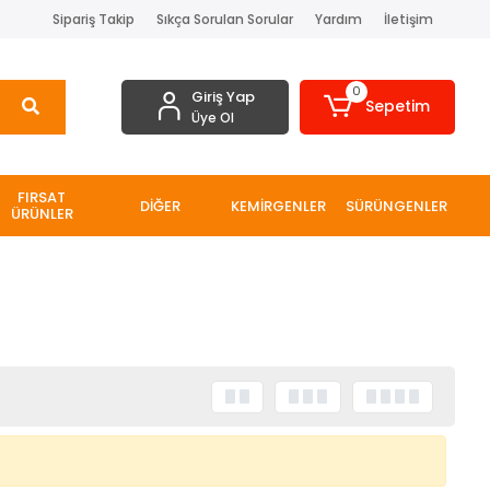
Sipariş Takip
Sıkça Sorulan Sorular
Yardım
İletişim
0
Giriş Yap
Sepetim
Üye Ol
FIRSAT
DİĞER
KEMİRGENLER
SÜRÜNGENLER
ÜRÜNLER