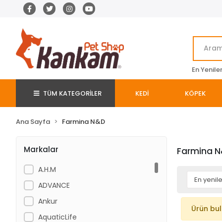
En Yenile
TÜM KATEGORİLER
KEDİ
KÖPEK
Ana Sayfa
Farmina N&D
Markalar
Farmina 
A.H.M
ADVANCE
Ankur
Ürün bu
AquaticLife