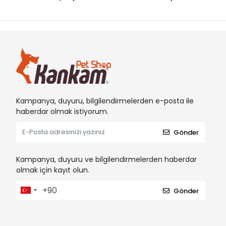
EASTLAND
EJET
EzyDog
G & B
GARDEN MIX
GARDEN MIX BENTONIT
Kampanya, duyuru, bilgilendirmelerden e-posta ile
Hagen Aquaclear
haberdar olmak istiyorum.
Hagen Catit
Gönder
Hagen Dogit
Hagen Elite
Kampanya, duyuru ve bilgilendirmelerden haberdar
olmak için kayıt olun.
Hagen ExoTerra
Hagen Fluval
Gönder
Hagen Habitral
Hagen LivingWord