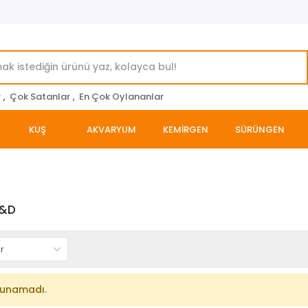
r
,
Çok Satanlar
,
En Çok Oylananlar
KUŞ
AKVARYUM
KEMİRGEN
SÜRÜNGEN
N&D
lunamadı.