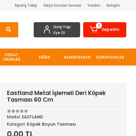
Sipariş Takip
Sıkça Sorulan Sorular
Yardım
İletişim
0
Giriş Yap
Sepetim
Üye Ol
FIRSAT
DİĞER
KEMİRGENLER
SÜRÜNGENLER
ÜRÜNLER
Eastland Metal İşlemeli Deri Köpek
Tasması 60 Cm
Marka:
EASTLAND
Kategori:
Köpek Boyun Tasması
0,00 TL