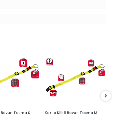
tli Boyun Tasma S
Karlıe Kilitli Boyun Tasma M
K