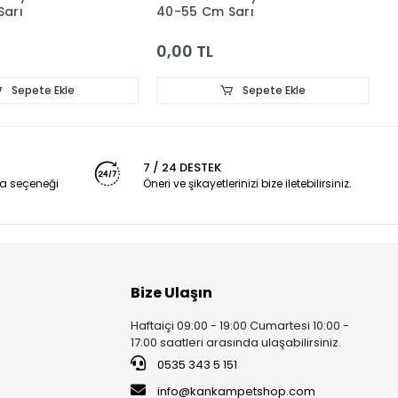
Sarı
40-55 Cm Sarı
6
0,00 TL
0
Sepete Ekle
Sepete Ekle
7 / 24 DESTEK
a seçeneği
Öneri ve şikayetlerinizi bize iletebilirsiniz.
Bize Ulaşın
Haftaiçi 09:00 - 19:00 Cumartesi 10:00 -
17:00 saatleri arasında ulaşabilirsiniz.
0535 343 5 151
info@kankampetshop.com