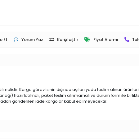
e Et
Yorum Yaz
Karşılaştır
Fiyat Alarmı
Tel
dilmelidir. Kargo görevlisinin dışında açılan yada teslim alınan ürünle
ğı) hazırlatılmalı, paket teslim alınmamalı ve durum form ile birlikte
 olmadan gönderilen iade kargolar kabul edilmeyecektir.