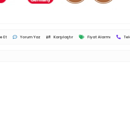
e Et
Yorum Yaz
Karşılaştır
Fiyat Alarmı
Tel