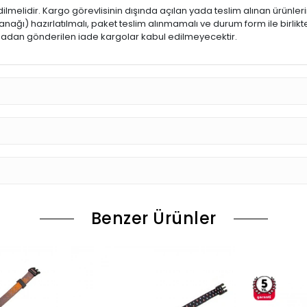
dilmelidir. Kargo görevlisinin dışında açılan yada teslim alınan ürünle
ğı) hazırlatılmalı, paket teslim alınmamalı ve durum form ile birlikte
 olmadan gönderilen iade kargolar kabul edilmeyecektir.
Benzer Ürünler