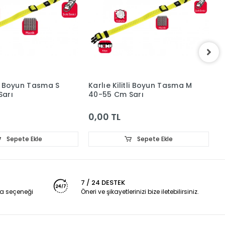
tli Boyun Tasma S
Karlıe Kilitli Boyun Tasma M
K
Sarı
40-55 Cm Sarı
6
0,00 TL
0
Sepete Ekle
Sepete Ekle
7 / 24 DESTEK
a seçeneği
Öneri ve şikayetlerinizi bize iletebilirsiniz.