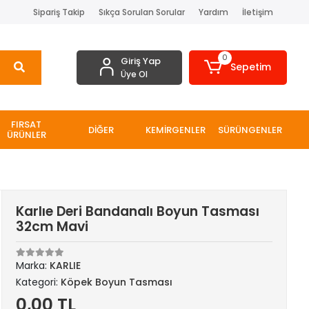
Sipariş Takip
Sıkça Sorulan Sorular
Yardım
İletişim
0
Giriş Yap
Sepetim
Üye Ol
FIRSAT
DİĞER
KEMİRGENLER
SÜRÜNGENLER
ÜRÜNLER
Karlıe Deri Bandanalı Boyun Tasması
32cm Mavi
Marka:
KARLIE
Kategori:
Köpek Boyun Tasması
0,00 TL