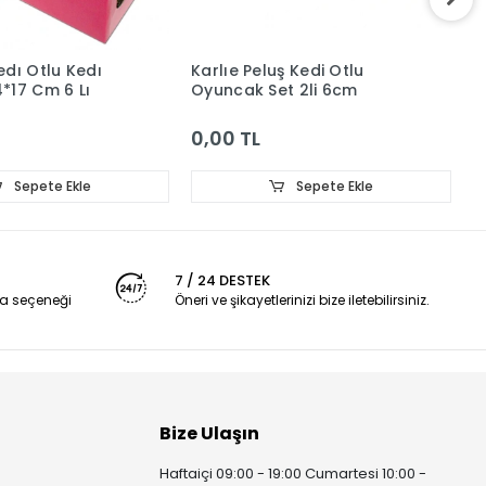
edı Otlu Kedı
Karlıe Peluş Kedi Otlu
K
*17 Cm 6 Lı
Oyuncak Set 2li 6cm
O
0,00 TL
0
Sepete Ekle
Sepete Ekle
7 / 24 DESTEK
a seçeneği
Öneri ve şikayetlerinizi bize iletebilirsiniz.
Bize Ulaşın
Haftaiçi 09:00 - 19:00 Cumartesi 10:00 -