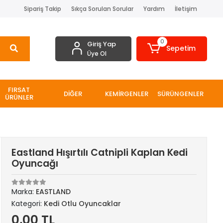
Sipariş Takip
Sıkça Sorulan Sorular
Yardım
İletişim
0
Giriş Yap
Sepetim
Üye Ol
FIRSAT
DİĞER
KEMİRGENLER
SÜRÜNGENLER
ÜRÜNLER
Eastland Hışırtılı Catnipli Kaplan Kedi
Oyuncağı
Marka:
EASTLAND
Kategori:
Kedi Otlu Oyuncaklar
0,00 TL