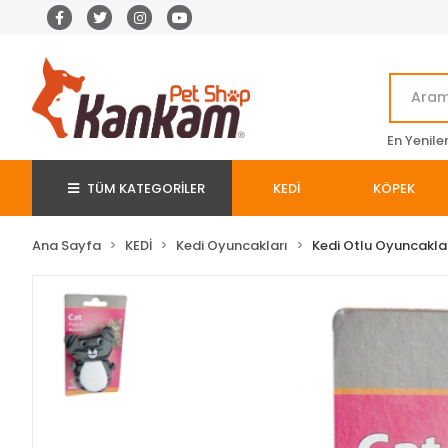
En Yenile
TÜM KATEGORİLER
KEDİ
KÖPEK
Ana Sayfa
KEDİ
Kedi Oyuncakları
Kedi Otlu Oyuncakla