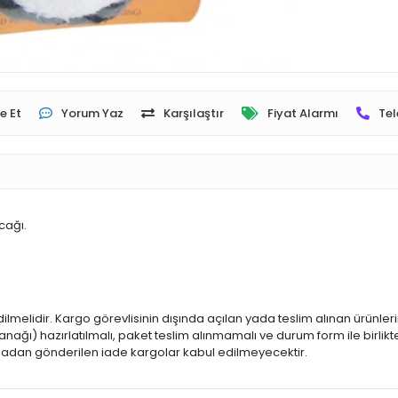
e Et
Yorum Yaz
Karşılaştır
Fiyat Alarmı
Tel
cağı.
dilmelidir. Kargo görevlisinin dışında açılan yada teslim alınan ürünle
ğı) hazırlatılmalı, paket teslim alınmamalı ve durum form ile birlikte
 olmadan gönderilen iade kargolar kabul edilmeyecektir.