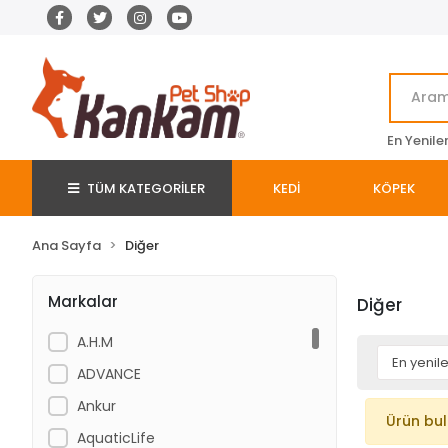
En Yenile
TÜM KATEGORİLER
KEDİ
KÖPEK
Ana Sayfa
Diğer
Markalar
Diğer
A.H.M
ADVANCE
Ankur
Ürün bu
AquaticLife