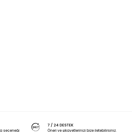
7 / 24 DESTEK
a seçeneği
Öneri ve şikayetlerinizi bize iletebilirsiniz.