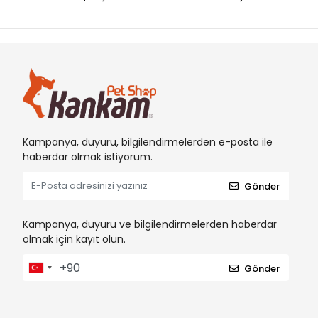
EASTLAND
EJET
EzyDog
G & B
GARDEN MIX
GARDEN MIX BENTONIT
Kampanya, duyuru, bilgilendirmelerden e-posta ile
Hagen Aquaclear
haberdar olmak istiyorum.
Hagen Catit
Gönder
Hagen Dogit
Hagen Elite
Kampanya, duyuru ve bilgilendirmelerden haberdar
olmak için kayıt olun.
Hagen ExoTerra
Hagen Fluval
Gönder
Hagen Habitral
Hagen LivingWord