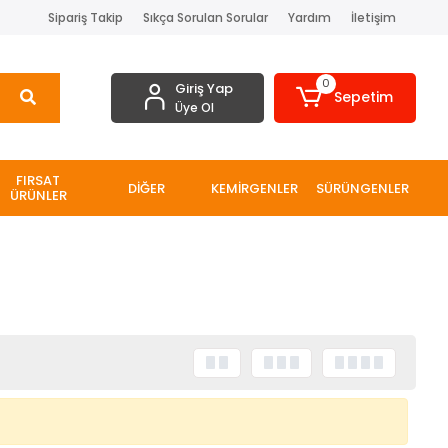
Sipariş Takip
Sıkça Sorulan Sorular
Yardım
İletişim
0
Giriş Yap
Sepetim
Üye Ol
FIRSAT
DİĞER
KEMİRGENLER
SÜRÜNGENLER
ÜRÜNLER