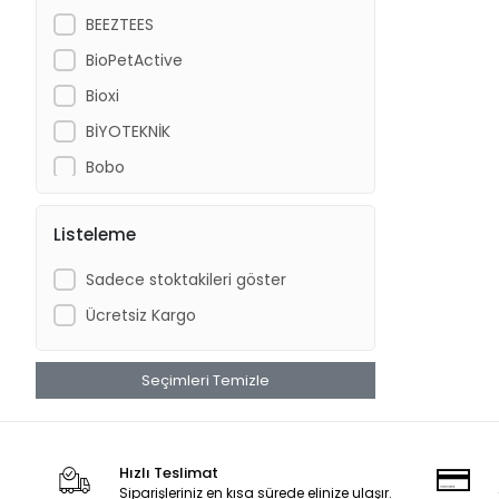
BEEZTEES
BioPetActive
Bioxi
BİYOTEKNİK
Bobo
Cat Chefs
Listeleme
Chicos
CROCUS
Sadece stoktakileri göster
DANSOR
Ücretsiz Kargo
DAYANG
Dog Chefs
Seçimleri Temizle
DOPHİN
Dr.Heigel
Hızlı Teslimat
DünyaPet
Siparişleriniz en kısa sürede elinize ulaşır.