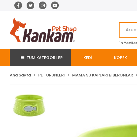
En Yenile
TÜM KATEGORİLER
KEDİ
KÖPEK
Ana Sayfa
PET URUNLERI
MAMA SU KAPLARI BIBERONLAR