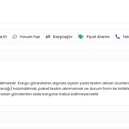
e Et
Yorum Yaz
Karşılaştır
Fiyat Alarmı
Tel
dilmelidir. Kargo görevlisinin dışında açılan yada teslim alınan ürünle
ğı) hazırlatılmalı, paket teslim alınmamalı ve durum form ile birlikte
 olmadan gönderilen iade kargolar kabul edilmeyecektir.