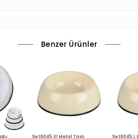
Benzer Ürünler
abı
Swt6045 Xl Metal Taslı
Swt6045 L 