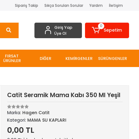
Sipariş Takip
Sıkça Sorulan Sorular
Yardım
İletişim
0
Giriş Yap
Sepetim
Üye Ol
FIRSAT
DİĞER
KEMİRGENLER
SÜRÜNGENLER
ÜRÜNLER
Catit Seramik Mama Kabı 350 Ml Yeşil
Marka:
Hagen Catit
Kategori:
MAMA SU KAPLARI
0,00 TL