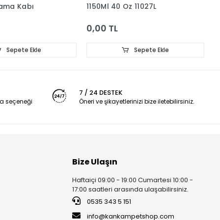
ama Kabı
1150Ml 40 Oz 11027L
M
0,00 TL
0
Sepete Ekle
Sepete Ekle
7 / 24 DESTEK
a seçeneği
Öneri ve şikayetlerinizi bize iletebilirsiniz.
Bize Ulaşın
Haftaiçi 09:00 - 19:00 Cumartesi 10:00 -
17:00 saatleri arasında ulaşabilirsiniz.
0535 343 5 151
info@kankampetshop.com