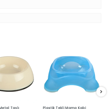
Metal Taslı
Plastik Tekli Mama Kabi
O