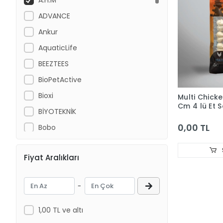
ADVANCE
Ankur
AquaticLife
BEEZTEES
BioPetActive
Bioxi
Multi Chick
Cm 4 lü Et 
BİYOTEKNİK
0,00 TL
Bobo
Cat Chefs
Fiyat Aralıkları
Chicos
CROCUS
-
DANSOR
DAYANG
1,00 TL ve altı
Dog Chefs