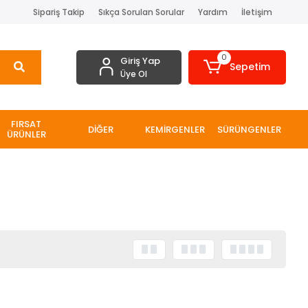
Sipariş Takip
Sıkça Sorulan Sorular
Yardım
İletişim
0
Giriş Yap
Sepetim
Üye Ol
FIRSAT
DİĞER
KEMİRGENLER
SÜRÜNGENLER
ÜRÜNLER