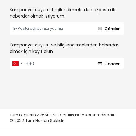
Hagen Fluval
Kampanya, duyuru, bilgilendirmelerden e-posta ile
haberdar olmak istiyorum.
Hagen Habitral
Gönder
Hagen LivingWord
Hagen Marina
Kampanya, duyuru ve bilgilendirmelerden haberdar
Hagen Vision
olmak için kayıt olun.
Haqos
Gönder
Hopar
IrakPlastik
İsta
JBL
Jebo
Tüm bilgileriniz 256bit SSL Sertifikası ile korunmaktadır.
JET
© 2022
Tüm Hakları Saklıdır
JRS
KARLIE