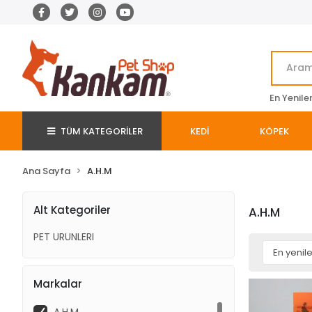
En Yenile
TÜM KATEGORİLER
KEDİ
KÖPEK
Ana Sayfa
A.H.M
Alt Kategoriler
A.H.M
PET URUNLERI
Markalar
A.H.M