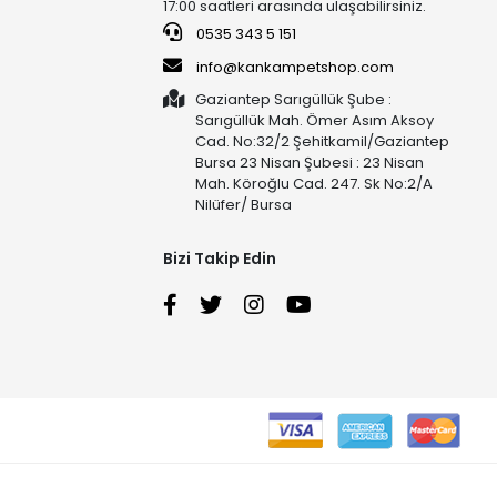
17:00 saatleri arasında ulaşabilirsiniz.
0535 343 5 151
info@kankampetshop.com
Gaziantep Sarıgüllük Şube :
Sarıgüllük Mah. Ömer Asım Aksoy
Cad. No:32/2 Şehitkamil/Gaziantep
Bursa 23 Nisan Şubesi : 23 Nisan
Mah. Köroğlu Cad. 247. Sk No:2/A
Nilüfer/ Bursa
Bizi Takip Edin