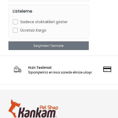
DOPHİN
Listeleme
Dr.Heigel
Sadece stoktakileri göster
DünyaPet
Ücretsiz Kargo
EASTLAND
EJET
Seçimleri Temizle
EzyDog
G & B
GARDEN MIX
Hızlı Teslimat
Siparişleriniz en kısa sürede elinize ulaşır.
GARDEN MIX BENTONIT
Hagen Aquaclear
Hagen Catit
Hagen Dogit
Hagen Elite
Hagen ExoTerra