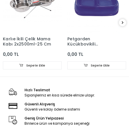
Karlıe İkili Çelik Mama
Petgarden
Kabı 2x2500ml-25 Cm
Küçükboyikili
Mamakabı
0,00 TL
0,00 TL
22,5x13,55h/0,5lt
Sepete Ekle
Sepete Ekle
Hızlı Teslimat
Siparişleriniz en kısa sürede elinize ulaşır.
Güvenli Alışveriş
Güvenli ve kolay ödeme sistemi
Geniş Ürün Yelpazesi
Binlerce ürün ve kampanya seçeneği