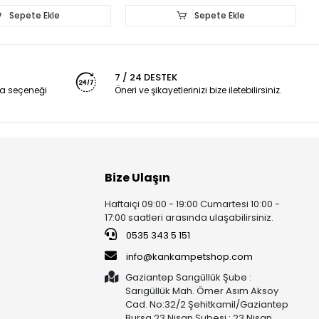
Sepete Ekle
Sepete Ekle
7 / 24 DESTEK
a seçeneği
Öneri ve şikayetlerinizi bize iletebilirsiniz.
Bize Ulaşın
Haftaiçi 09:00 - 19:00 Cumartesi 10:00 -
17:00 saatleri arasında ulaşabilirsiniz.
0535 343 5 151
info@kankampetshop.com
Gaziantep Sarıgüllük Şube :
Sarıgüllük Mah. Ömer Asım Aksoy
Cad. No:32/2 Şehitkamil/Gaziantep
Bursa 23 Nisan Şubesi : 23 Nisan