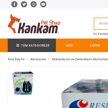
En Yenile
TÜM KATEGORİLER
KEDİ
KÖPEK
Ana Sayfa
Akvaryum
Sirkülasyon ve Devirdaym Motorlar