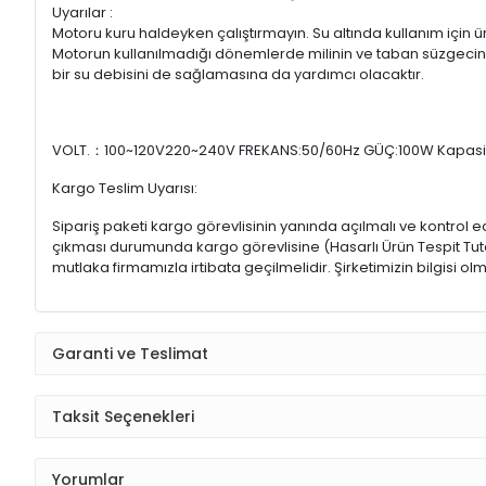
Uyarılar :
Motoru kuru haldeyken çalıştırmayın. Su altında kullanım için üre
Motorun kullanılmadığı dönemlerde milinin ve taban süzgecini
bir su debisini de sağlamasına da yardımcı olacaktır.
VOLT.：100~120V220~240V FREKANS:50/60Hz GÜÇ:100W Kapasi
Kargo Teslim Uyarısı:
Sipariş paketi kargo görevlisinin yanında açılmalı ve kontrol e
çıkması durumunda kargo görevlisine (Hasarlı Ürün Tespit Tutana
mutlaka firmamızla irtibata geçilmelidir. Şirketimizin bilgisi
Garanti ve Teslimat
Taksit Seçenekleri
Yorumlar