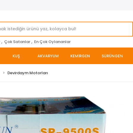
r
,
Çok Satanlar
,
En Çok Oylananlar
KUŞ
AKVARYUM
KEMİRGEN
SÜRÜNGEN
ı
Devirdaym Motorları