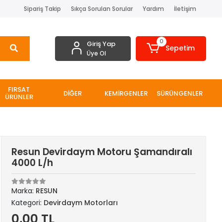
Sipariş Takip
Sıkça Sorulan Sorular
Yardım
İletişim
0
Giriş Yap
Sepetim
Üye Ol
FIRSAT
DİĞER
KEMİRGENLER
SÜRÜNGENLER
ÜRÜNLER
Resun Devirdaym Motoru Şamandıralı
4000 L/h
Marka:
RESUN
Kategori:
Devirdaym Motorları
0,00 TL