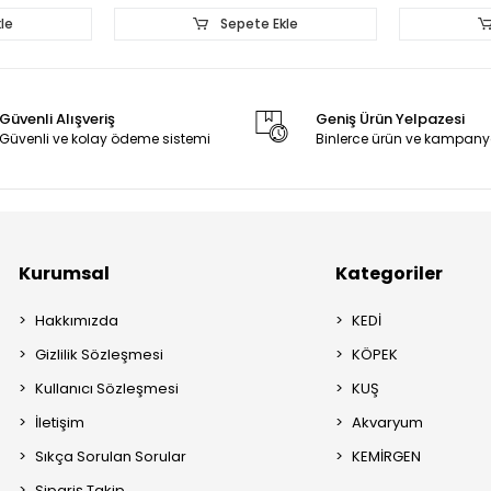
le
Sepete Ekle
Güvenli Alışveriş
Geniş Ürün Yelpazesi
Güvenli ve kolay ödeme sistemi
Binlerce ürün ve kampany
Kurumsal
Kategoriler
Hakkımızda
KEDİ
Gizlilik Sözleşmesi
KÖPEK
Kullanıcı Sözleşmesi
KUŞ
İletişim
Akvaryum
Sıkça Sorulan Sorular
KEMİRGEN
Sipariş Takip