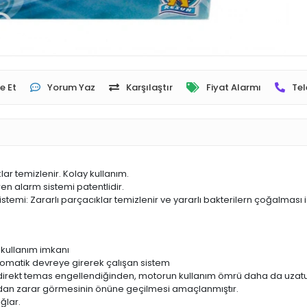
e Et
Yorum Yaz
Karşılaştır
Fiyat Alarmı
Tel
lar temizlenir. Kolay kullanım.
en alarm sistemi patentlidir.
stemi: Zararlı parçacıklar temizlenir ve yararlı bakterilern çoğalması 
 kullanım imkanı
tomatik devreye girerek çalışan sistem
le direkt temas engellendiğinden, motorun kullanım ömrü daha da uzatuı
ıdan zarar görmesinin önüne geçilmesi amaçlanmıştır.
ğlar.