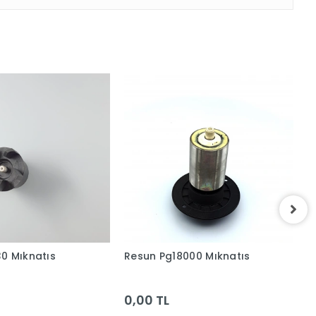
0 Mıknatıs
Resun Pg18000 Mıknatıs
R
3
0,00 TL
0