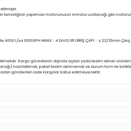
tilmiştir.
n temizliğinin yapılması motorunuzun ömrünü uzatacağı gibi motorun 
te:4000 L/sa 1000GPH HMAX：4.0m13.0ft GİRİŞ ÇAPI：￠22/25mm Çıkı
dilmelidir. Kargo görevlisinin dışında açılan yada teslim alınan ürünle
ğı) hazırlatılmalı, paket teslim alınmamalı ve durum form ile birlikte
 olmadan gönderilen iade kargolar kabul edilmeyecektir.