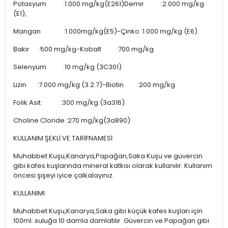
Potasyum :1.000 mg/kg(E261)Demir :2.000 mg/kg
(E1),
Mangan :1.000mg/kg(E5)-Çinko :1.000 mg/kg (E6)
Bakır :500 mg/kg-Kobalt :700 mg/kg
Selenyum :10 mg/kg (3C301)
Lizin :7.000 mg/kg (3.2.7)-Biotin :200 mg/kg
Folik Asit :300 mg/kg (3a316)
Choline Cloride :270 mg/kg(3a890)
KULLANIM ŞEKLİ VE TARİFNAMESİ
Muhabbet Kuşu,Kanarya,Papağan,Saka Kuşu ve güvercin
gibi kafes kuşlarında mineral katkısı olarak kullanılır. Kullanım
öncesi şişeyi iyice çalkalayınız.
KULLANIMI
Muhabbet Kuşu,Kanarya,Saka gibi küçük kafes kuşları için
100ml. suluğa 10 damla damlatılır. Güvercin ve Papağan gibi