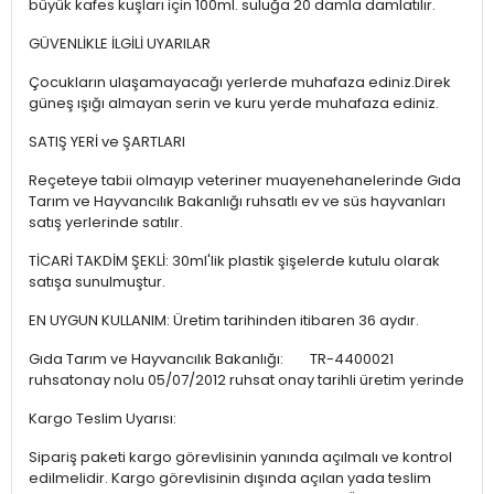
büyük kafes kuşları için 100ml. suluğa 20 damla damlatılır.
GÜVENLİKLE İLGİLİ UYARILAR
Çocukların ulaşamayacağı yerlerde muhafaza ediniz.Direk
güneş ışığı almayan serin ve kuru yerde muhafaza ediniz.
SATIŞ YERİ ve ŞARTLARI
Reçeteye tabii olmayıp veteriner muayenehanelerinde Gıda
Tarım ve Hayvancılık Bakanlığı ruhsatlı ev ve süs hayvanları
satış yerlerinde satılır.
TİCARİ TAKDİM ŞEKLİ: 30ml'lik plastik şişelerde kutulu olarak
satışa sunulmuştur.
EN UYGUN KULLANIM: Üretim tarihinden itibaren 36 aydır.
Gıda Tarım ve Hayvancılık Bakanlığı: TR-4400021
ruhsatonay nolu 05/07/2012 ruhsat onay tarihli üretim yerinde
Kargo Teslim Uyarısı:
Sipariş paketi kargo görevlisinin yanında açılmalı ve kontrol
edilmelidir. Kargo görevlisinin dışında açılan yada teslim