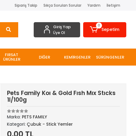
Sipariş Takip
Sıkça Sorulan Sorular
Yardım
İletişim
0
Giriş Yap
Sepetim
Üye Ol
FIRSAT
DİĞER
KEMİRGENLER
SÜRÜNGENLER
ÜRÜNLER
Pets Family Koı & Gold Fısh Mıx Stıcks
1l/100g
Marka:
PETS FAMILY
Kategori:
Çubuk - Stick Yemler
0,00 TL