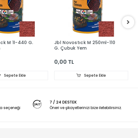
ıck M 1l-440 G.
Jbl Novostıck M 250ml-110
J
m
G. Çubuk Yem
Ç
0,00 TL
0
Sepete Ekle
Sepete Ekle
7 / 24 DESTEK
a seçeneği
Öneri ve şikayetlerinizi bize iletebilirsiniz.