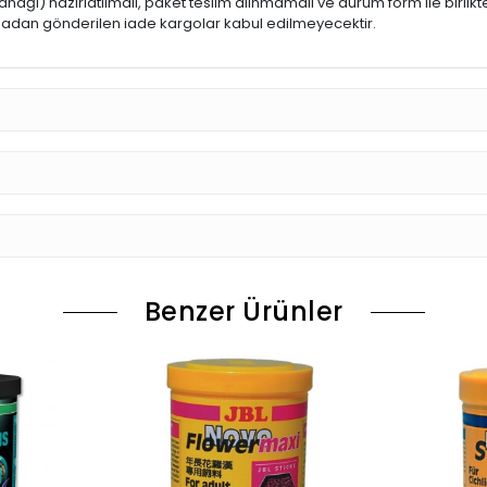
ğı) hazırlatılmalı, paket teslim alınmamalı ve durum form ile birlikte
 olmadan gönderilen iade kargolar kabul edilmeyecektir.
Benzer Ürünler