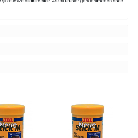
 şirketimize bildirilmelidir. Arızalı ürünler gönderilmeden önce