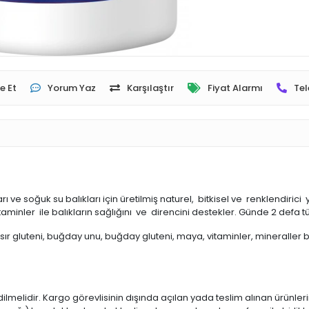
e Et
Yorum Yaz
Karşılaştır
Fiyat Alarmı
Tel
soğuk su balıkları için üretilmiş naturel, bitkisel ve renklendirici ye
taminler ile balıkların sağlığını ve direncini destekler. Günde 2 defa tü
ır gluteni, buğday unu, buğday gluteni, maya, vitaminler, mineraller ba
dilmelidir. Kargo görevlisinin dışında açılan yada teslim alınan ürünle