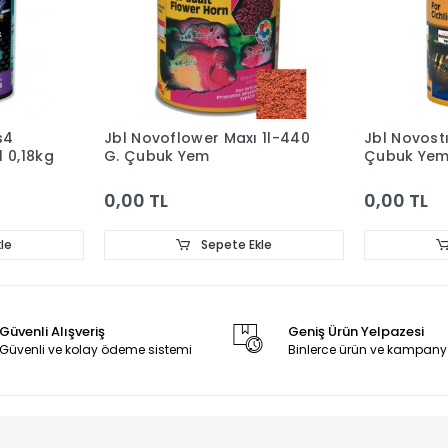
s4
Jbl Novoflower Maxı 1l-440
Jbl Novost
 0,18kg
G. Çubuk Yem
Çubuk Ye
0,00 TL
0,00 TL
le
Sepete Ekle
Güvenli Alışveriş
Geniş Ürün Yelpazesi
Güvenli ve kolay ödeme sistemi
Binlerce ürün ve kampany