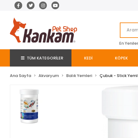
En Yenile
TÜM KATEGORİLER
KEDİ
KÖPEK
Ana Sayfa
Akvaryum
Balık Yemleri
Çubuk - Stick Yeml