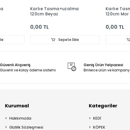
ma
Karlıe Tasma+uzatma
Karlıe Ta
120cm Beyaz
120cm Mor
0,00 TL
0,00 TL
le
Sepete Ekle
Güvenli Alışveriş
Geniş Ürün Yelpazesi
Güvenli ve kolay ödeme sistemi
Binlerce ürün ve kampany
Kurumsal
Kategoriler
Hakkımızda
KEDİ
Gizlilik Sözleşmesi
KÖPEK