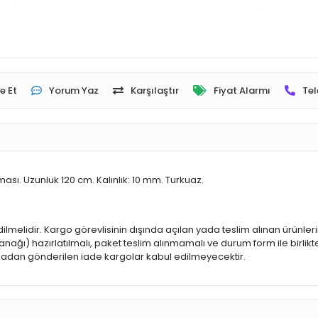
e Et
Yorum Yaz
Karşılaştır
Fiyat Alarmı
Tel
sı. Uzunluk 120 cm. Kalınlık: 10 mm. Turkuaz.
dilmelidir. Kargo görevlisinin dışında açılan yada teslim alınan ürünle
ğı) hazırlatılmalı, paket teslim alınmamalı ve durum form ile birlikte
 olmadan gönderilen iade kargolar kabul edilmeyecektir.