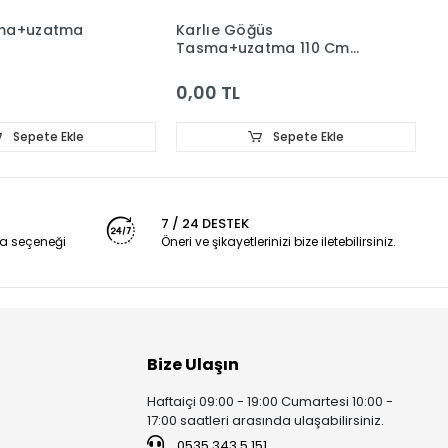
sma+uzatma
Karlıe Göğüs
Tasma+uzatma 110 Cm
Kırmızı
0,00 TL
Sepete Ekle
Sepete Ekle
7 / 24 DESTEK
a seçeneği
Öneri ve şikayetlerinizi bize iletebilirsiniz.
Bize Ulaşın
Haftaiçi 09:00 - 19:00 Cumartesi 10:00 -
17:00 saatleri arasında ulaşabilirsiniz.
0535 343 5 151