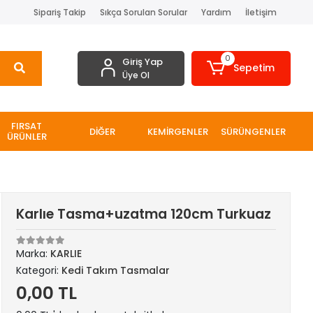
Sipariş Takip
Sıkça Sorulan Sorular
Yardım
İletişim
0
Giriş Yap
Sepetim
Üye Ol
FIRSAT
DİĞER
KEMİRGENLER
SÜRÜNGENLER
ÜRÜNLER
Karlıe Tasma+uzatma 120cm Turkuaz
Marka:
KARLIE
Kategori:
Kedi Takım Tasmalar
0,00 TL