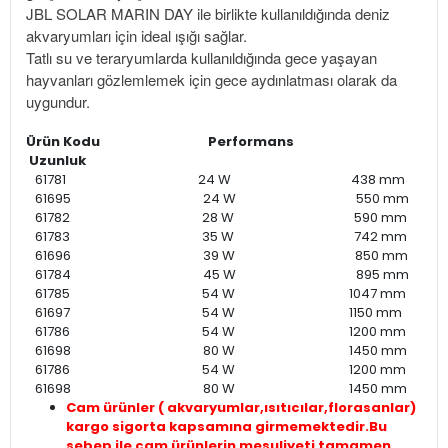
JBL SOLAR MARIN DAY ile birlikte kullanıldığında deniz
akvaryumları için ideal ışığı sağlar.
Tatlı su ve teraryumlarda kullanıldığında gece yaşayan
hayvanları gözlemlemek için gece aydınlatması olarak da
uygundur.
Ürün Kodu
Performans
Uzunluk
61781 24 W 438 mm
61695 24 W 550 mm
61782 28 W 590 mm
61783 35 W 742 mm
61696 39 W 850 mm
61784 45 W 895 mm
61785 54 W 1047 mm
61697 54 W 1150 mm
61786 54 W 1200 mm
61698 80 W 1450 mm
61786 54 W 1200 mm
61698 80 W 1450 mm
Cam ürünler ( akvaryumlar,ısıtıcılar,florasanlar)
kargo sigorta kapsamına girmemektedir.Bu
sebep ile cam ürünlerin mesuliyeti tamamen