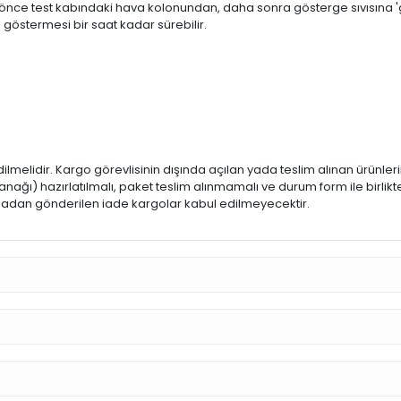
önce test kabındaki hava kolonundan, daha sonra gösterge sıvısına '
göstermesi bir saat kadar sürebilir.
dilmelidir. Kargo görevlisinin dışında açılan yada teslim alınan ürünle
ğı) hazırlatılmalı, paket teslim alınmamalı ve durum form ile birlikte
 olmadan gönderilen iade kargolar kabul edilmeyecektir.