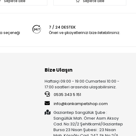
Sepete Ekle
Sepete Ekle
7 / 24 DESTEK
a seçeneği
Öneri ve şikayetlerinizi bize iletebilirsiniz.
Bize Ulaşın
Haftaiçi 09:00 - 19:00 Cumartesi 10:00 -
17:00 saatleri arasında ulaşabilirsiniz.
0535 343 5 151
info@kankampetshop.com
Gaziantep Sarıgüllük Şube :
Sarıgüllük Mah. Ömer Asım Aksoy
Cad. No:32/2 Şehitkamil/Gaziantep
Bursa 23 Nisan Şubesi : 23 Nisan
Mah. Köroğlu Cad. 247. Sk No:2/A