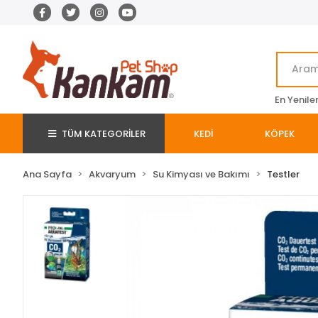
En Yenile
TÜM KATEGORİLER
KEDİ
KÖPEK
Ana Sayfa
Akvaryum
Su Kimyası ve Bakımı
Testler