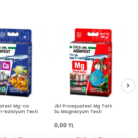
uatest Mg-ca
Jbl Proaquatest Mg Tatlı
J
-kalsiyum Testi
Su Magnezyum Testi
P
0,00 TL
0