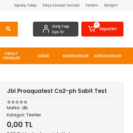
Sipariş Takip
Sıkça Sorulan Sorular
Yardım
İletişim
0
Giriş Yap
Sepetim
Üye Ol
FIRSAT
DİĞER
KEMİRGENLER
SÜRÜNGENLER
ÜRÜNLER
Jbl Proaquatest Co2-ph Sabit Test
Marka:
JBL
Kategori:
Testler
0,00 TL