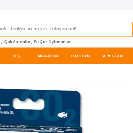
r
,
Çok Satanlar
,
En Çok Oylananlar
KUŞ
AKVARYUM
KEMİRGEN
SÜRÜNGEN