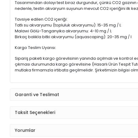
Tasarımından dolayı test biraz durgundur, çünkü CO2 gazının 
nedenle, testin akvaryum suyunun mevcut CO2 içeriğini ilk kez 
Tavsiye edilen CO2 içeriği:
Tatlı su akvaryumu (topluluk akvaryumu): 15-35 mg / l;
Malawi Gölü-Tanganyika akvaryumu: 4-10 mg / l;
Birkaç balıkla bitki akvaryumu (aquascaping): 20-35 mg / l
Kargo Teslim Uyarısı:
Sipariş paketi kargo görevlisinin yanında açılmalı ve kontrol e
çıkması durumunda kargo görevlisine (Hasarlı Ürün Tespit Tutana
mutlaka firmamızla irtibata geçilmelidir. Şirketimizin bilgisi
Garanti ve Teslimat
Taksit Seçenekleri
Yorumlar