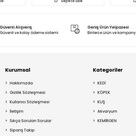
le
Sepete Ekle
Güvenli Alışveriş
Geniş Ürün Yelpazesi
Güvenli ve kolay ödeme sistemi
Binlerce ürün ve kampany
Kurumsal
Kategoriler
Hakkımızda
KEDİ
Gizlilik Sözleşmesi
KÖPEK
Kullanıcı Sözleşmesi
KUŞ
İletişim
Akvaryum
Sıkça Sorulan Sorular
KEMİRGEN
Sipariş Takip