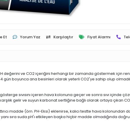
e Et
Yorum Yaz
Karşılaştır
Fiyat Alarmı
Tel
 değerini ve CO2 içeriğini herhangi bir zamanda göstermek için renk
24 gün boyunca ana besinleri olarak yeterli CO2'ye sahip olup olmadıkla
gösterge sıvısını içeren hava kolonuna geçer ve sonra sıvı içinde çözü
karşılık gelir ve suyun karbonat sertliğine bağlı olarak ortaya çıkan 
rıcı madde (örn. PH-Eksi) eklenirse, kalıcı testte hava kolonundan da
anı sıra suda pH'ı etkileyen başka hiçbir madde olmadığında doğru d