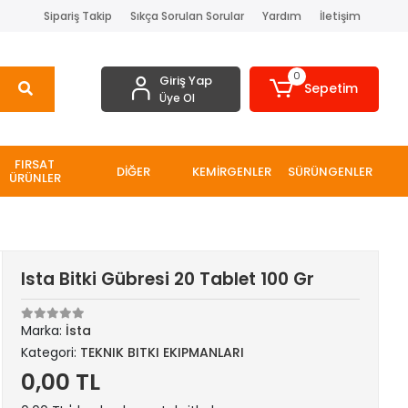
Sipariş Takip
Sıkça Sorulan Sorular
Yardım
İletişim
0
Giriş Yap
Sepetim
Üye Ol
FIRSAT
DİĞER
KEMİRGENLER
SÜRÜNGENLER
ÜRÜNLER
Ista Bitki Gübresi 20 Tablet 100 Gr
Marka:
İsta
Kategori:
TEKNIK BITKI EKIPMANLARI
0,00 TL