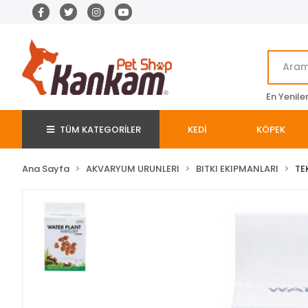
En Yenile
TÜM KATEGORİLER
KEDİ
KÖPEK
Ana Sayfa
AKVARYUM URUNLERI
BITKI EKIPMANLARI
TE