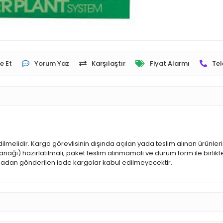
e Et
Yorum Yaz
Karşılaştır
Fiyat Alarmı
Tel
dilmelidir. Kargo görevlisinin dışında açılan yada teslim alınan ürünle
ğı) hazırlatılmalı, paket teslim alınmamalı ve durum form ile birlikte
 olmadan gönderilen iade kargolar kabul edilmeyecektir.