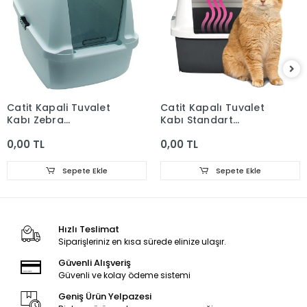
Catit Kapali Tuvalet
Catit Kapalı Tuvalet
Kabı Zebra
Kabı Standart
57X46.5X39 Cm
57(L)x46,5(H)x3
0,00 TL
0,00 TL
Sepete Ekle
Sepete Ekle
Hızlı Teslimat
Siparişleriniz en kısa sürede elinize ulaşır.
Güvenli Alışveriş
Güvenli ve kolay ödeme sistemi
Geniş Ürün Yelpazesi