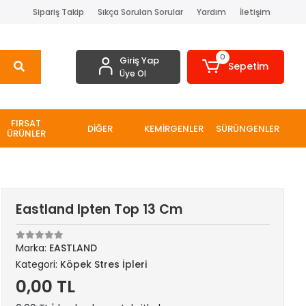
Sipariş Takip
Sıkça Sorulan Sorular
Yardım
İletişim
0
Giriş Yap
Sepetim
Üye Ol
FIRSAT
DİĞER
KEMİRGENLER
SÜRÜNGENLER
ÜRÜNLER
Eastland Ipten Top 13 Cm
Marka:
EASTLAND
Kategori:
Köpek Stres İpleri
0,00 TL