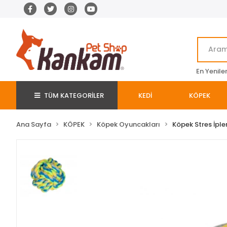
En Yenile
TÜM KATEGORİLER
KEDİ
KÖPEK
Ana Sayfa
KÖPEK
Köpek Oyuncakları
Köpek Stres İpler