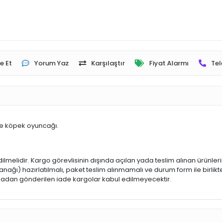
e Et
Yorum Yaz
Karşılaştır
Fiyat Alarmı
Tel
nde köpek oyuncağı.
dilmelidir. Kargo görevlisinin dışında açılan yada teslim alınan ürünle
ğı) hazırlatılmalı, paket teslim alınmamalı ve durum form ile birlikte
 olmadan gönderilen iade kargolar kabul edilmeyecektir.