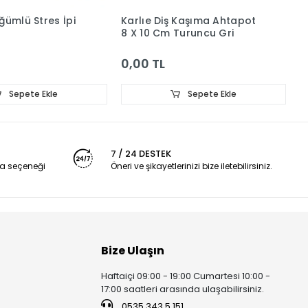
ğümlü Stres İpi
Karlıe Diş Kaşıma Ahtapot
K
8 X 10 Cm Turuncu Gri
0,00 TL
0
Sepete Ekle
Sepete Ekle
7 / 24 DESTEK
a seçeneği
Öneri ve şikayetlerinizi bize iletebilirsiniz.
Bize Ulaşın
Haftaiçi 09:00 - 19:00 Cumartesi 10:00 -
17:00 saatleri arasında ulaşabilirsiniz.
0535 343 5 151