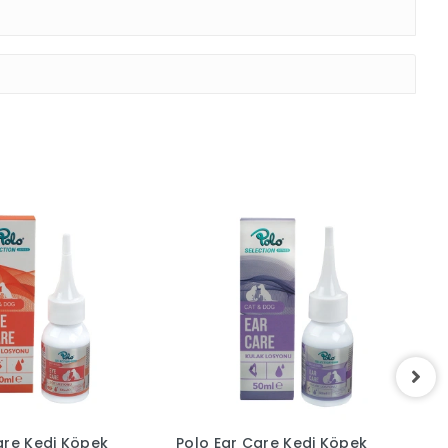
are Kedi Köpek
Polo Ear Care Kedi Köpek
P