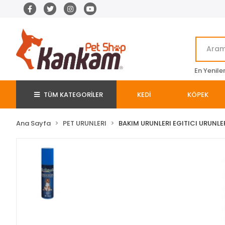
En Yenile
TÜM KATEGORİLER
KEDİ
KÖPEK
Ana Sayfa
PET URUNLERI
BAKIM URUNLERI EGITICI URUNLE