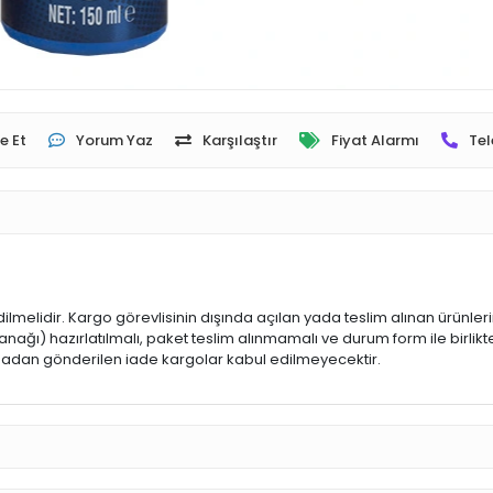
e Et
Yorum Yaz
Karşılaştır
Fiyat Alarmı
Tel
dilmelidir. Kargo görevlisinin dışında açılan yada teslim alınan ürünle
ğı) hazırlatılmalı, paket teslim alınmamalı ve durum form ile birlikte
 olmadan gönderilen iade kargolar kabul edilmeyecektir.