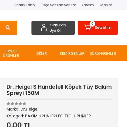
Sipariş Takip
Sıkça Sorulan Sorular
Yardım
İletişim
0
Giriş Yap
Sepetim
Üye Ol
FIRSAT
DİĞER
KEMİRGENLER
SÜRÜNGENLER
ÜRÜNLER
Dr. Heigel S Hundefell Köpek Tüy Bakım
Spreyi 150M
Marka:
Dr.Heigel
Kategori:
BAKIM URUNLERI EGITICI URUNLER
0,00 TL