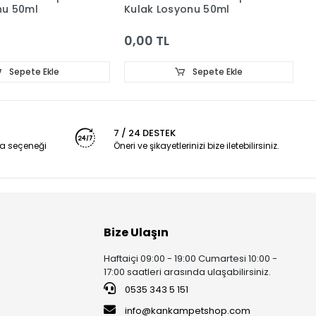
nu 50ml
Kulak Losyonu 50ml
İ
0,00 TL
0
Sepete Ekle
Sepete Ekle
7 / 24 DESTEK
a seçeneği
Öneri ve şikayetlerinizi bize iletebilirsiniz.
Bize Ulaşın
Haftaiçi 09:00 - 19:00 Cumartesi 10:00 -
17:00 saatleri arasında ulaşabilirsiniz.
0535 343 5 151
info@kankampetshop.com