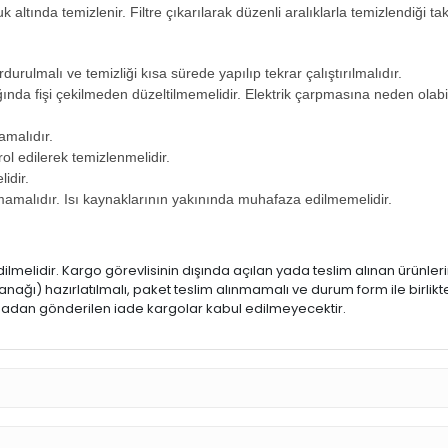
ltında temizlenir. Filtre çıkarılarak düzenli aralıklarla temizlendiği takti
rdurulmalı ve temizliği kısa sürede yapılıp tekrar çalıştırılmalıdır.
ığında fişi çekilmeden düzeltilmemelidir. Elektrik çarpmasına neden olabil
amalıdır.
trol edilerek temizlenmelidir.
lidir.
ılmamalıdır. Isı kaynaklarının yakınında muhafaza edilmemelidir.
dilmelidir. Kargo görevlisinin dışında açılan yada teslim alınan ürünle
ğı) hazırlatılmalı, paket teslim alınmamalı ve durum form ile birlikte
 olmadan gönderilen iade kargolar kabul edilmeyecektir.