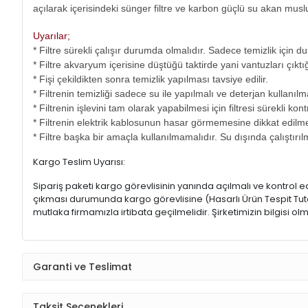
açılarak içerisindeki sünger filtre ve karbon güçlü su akan musluk a
Uyarılar;
* Filtre sürekli çalışır durumda olmalıdır. Sadece temizlik için du
* Filtre akvaryum içerisine düştüğü taktirde yani vantuzları çıkt
* Fişi çekildikten sonra temizlik yapılması tavsiye edilir.
* Filtrenin temizliği sadece su ile yapılmalı ve deterjan kullanılm
* Filtrenin işlevini tam olarak yapabilmesi için filtresi sürekli kon
* Filtrenin elektrik kablosunun hasar görmemesine dikkat edilme
* Filtre başka bir amaçla kullanılmamalıdır. Su dışında çalıştır
Kargo Teslim Uyarısı:
Sipariş paketi kargo görevlisinin yanında açılmalı ve kontrol e
çıkması durumunda kargo görevlisine (Hasarlı Ürün Tespit Tutana
mutlaka firmamızla irtibata geçilmelidir. Şirketimizin bilgisi
Garanti ve Teslimat
Taksit Seçenekleri