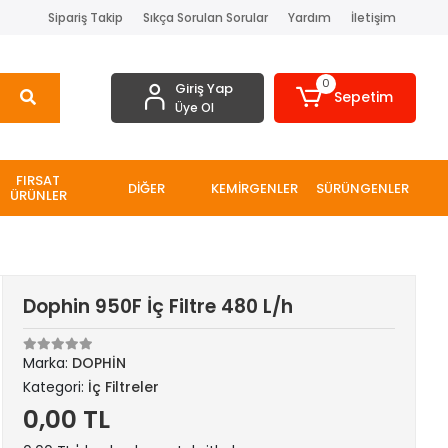
Sipariş Takip
Sıkça Sorulan Sorular
Yardım
İletişim
0
Giriş Yap
Sepetim
Üye Ol
FIRSAT
DİĞER
KEMİRGENLER
SÜRÜNGENLER
ÜRÜNLER
Dophin 950F İç Filtre 480 L/h
Marka:
DOPHİN
Kategori:
İç Filtreler
0,00 TL