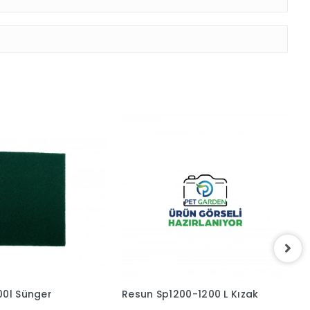
00l Sünger
Resun Sp1200-1200 L Kızak
R
Ç