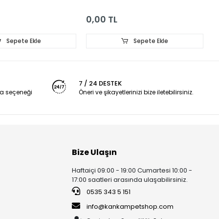
0,00 TL
0
Sepete Ekle
Sepete Ekle
7 / 24 DESTEK
a seçeneği
Öneri ve şikayetlerinizi bize iletebilirsiniz.
Bize Ulaşın
Haftaiçi 09:00 - 19:00 Cumartesi 10:00 -
17:00 saatleri arasında ulaşabilirsiniz.
0535 343 5 151
info@kankampetshop.com