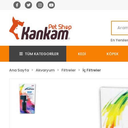
En Yenile
TÜM KATEGORİLER
KEDİ
KÖPEK
Ana Sayfa
Akvaryum
Filtreler
İç Filtreler