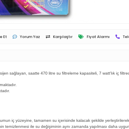
e Et
Yorum Yaz
Karşılaştır
Fiyat Alarmı
Tel
en sağlayan, saatte 470 litre su filtreleme kapasiteli, 7 watt'lık iç filtred
nmaktadır.
tadır.
umun iç yüzeyine, tamamen su içerisinde kalacak şekilde yerleştirilerek
ltrenin temizlenmesi ile su değişiminin aynı zamanda yapılması daha uygund